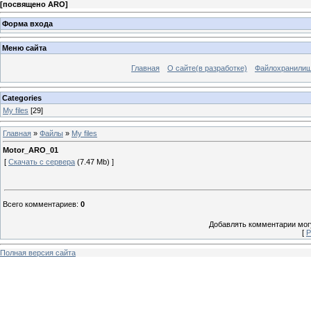
[
посвящено ARO
]
Форма входа
Меню сайта
Главная
О сайте(в разработке)
Файлохранили
Categories
My files
[29]
Главная
»
Файлы
»
My files
Motor_ARO_01
[
Скачать с сервера
(7.47 Mb) ]
Всего комментариев
:
0
Добавлять комментарии могу
[
Р
Полная версия сайта