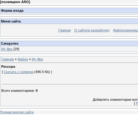
[
посвящено ARO
]
Форма входа
Меню сайта
Главная
О сайте(в разработке)
Файлохранили
Categories
My files
[29]
Главная
»
Файлы
»
My files
Рессора
[
Скачать с сервера
(496.5 Kb) ]
Всего комментариев
:
0
Добавлять комментарии могу
[
Р
Полная версия сайта