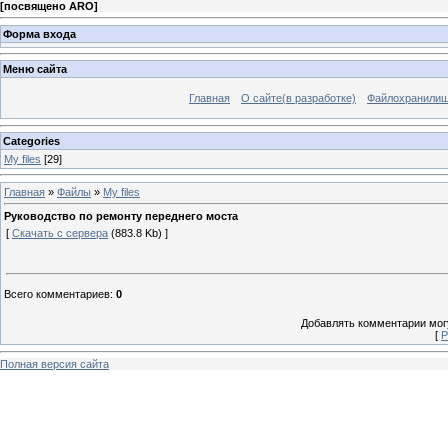
[
посвящено ARO
]
Форма входа
Меню сайта
Главная
О сайте(в разработке)
Файлохранили
Categories
My files
[29]
Главная
»
Файлы
»
My files
Руководство по ремонту переднего моста
[
Скачать с сервера
(883.8 Kb) ]
Всего комментариев
:
0
Добавлять комментарии могу
[
Р
Полная версия сайта