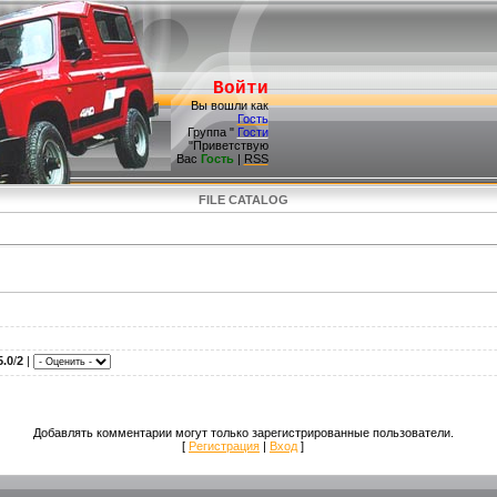
Войти
Вы вошли как
Гость
Группа "
Гости
"Приветствую
Вас
Гость
|
RSS
FILE CATALOG
5.0
/
2
|
Добавлять комментарии могут только зарегистрированные пользователи.
[
Регистрация
|
Вход
]