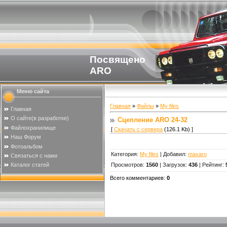
Посвящено
ARO
Меню сайта
Главная
»
Файлы
»
My files
Главная
О сайте(в разработке)
Сцепление ARO 24-32
Файлохранилище
[
Скачать с сервера
(126.1 Kb) ]
Наш Форум
Фотоальбом
Категория
:
My files
|
Добавил
:
maxaro
Связаться с нами
Просмотров
:
1560
|
Загрузок
:
436
|
Рейтинг
:
Каталог статей
Всего комментариев
:
0