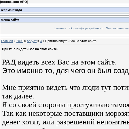
[
посвящено ARO
]
Форма входа
Меню сайта
Главная
О сайте(в разработке)
Файлохранили
Главная
»
2009
»
Август
»
3
» Приятно видеть Вас на этом сайте.
Приятно видеть Вас на этом сайте.
РАД видеть всех Вас на этом сайте.
Это именно то, для чего он был соз
Мне приятно видеть что люди тут поти
так далее.

Я со своей стороны простукиваю тамож
Так как некоторые поставщики морозят
денег хотят, или разрешений непонятны