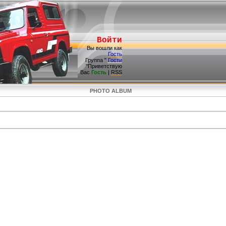
Войти
Вы вошли как
Гость
Группа "
Гости
"Приветствую
Вас
Гость
|
RSS
PHOTO ALBUM