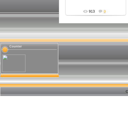
913
0
Counter
C