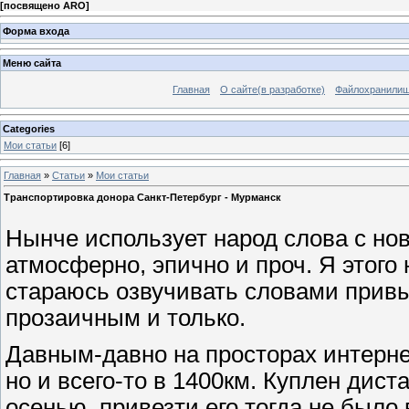
[
посвящено ARO
]
Форма входа
Меню сайта
Главная
О сайте(в разработке)
Файлохранили
Categories
Мои статьи
[6]
Главная
»
Статьи
»
Мои статьи
Транспортировка донора Санкт-Петербург - Мурманск
Нынче использует народ слова с н
атмосферно, эпично и проч. Я этого
стараюсь озвучивать словами привы
прозаичным и только.
Давным-давно на просторах интерне
но и всего-то в 1400км. Куплен дист
осенью, привезти его тогда не было