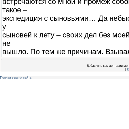
встречаются со мной и промеж собо
такое –
экспедиция с сыновьями… Да небыс
у
сыновей к лету – своих дел без мое
не
вышло. По тем же причинам. Взывал 
Добавлять комментарии могу
[
Р
Полная версия сайта