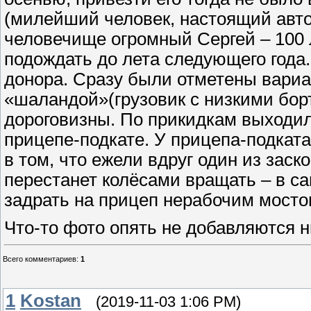
(милейший человек, настоящий авто
человечище огромный Сергей – 100 л
подождать до лета следующего года
донора. Сразу были отметены вариа
«шаландой»(грузовик с низкими бор
дороговизны. По прикидкам выходило
прицепе-подкате. У прицепа-подкат
в том, что ежели вдруг один из заск
перестанет колёсами вращать – в с
задрать на прицеп нерабочим мостом
Что-то фото опять не добавляются ник
Всего комментариев
:
1
1
Kostan
(2019-11-03 1:06 PM)