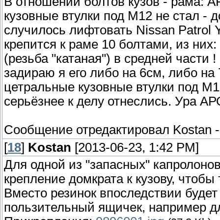
В отношении болтов кузов - рама: 
кузовные втулки под М12 не стал -
случилось лифтовать Nissan Patrol 
крепится к раме 10 болтами, из них:
(резьба "катаная") в средней части 
задираю я его либо на 6см, либо на 
цетральные кузовные втулки под М12 
серьёзнее к делу отнеслись. Ура А
Сообщение отредактировал
Kostan
[
18
]
Kostan
[2013-06-23, 1:42 PM]
Для одной из "запасных" капролоно
крепление домкрата к кузову, чтобы 
Вместо резинок впоследствии будет
пользительный ящичек, например для