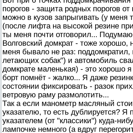
Вот при 6 точках поддомкрачивания
порогов - защита родных порогов от
можно в кузов запрыгивать (у меня 
(после лифта на высокой резине при
ты меня почти отговорил... Подумаю
Волговский домкрат - тоже хорошо, н
меня бывало не раз: поддомкратил, в
летающих собак") и автомобиль сва
домкрате маленькая) - это хорошо я
борт помнёт - жалко... Я даже резин
состоянии фиксировать - разок прих
ветровую раму размолотить...
Так а если манометр масляный стоит
указателю, то есть дублируется? Я 
указателем (от "классики") куда-ниб
лампочке немного (а вдруг перегорит