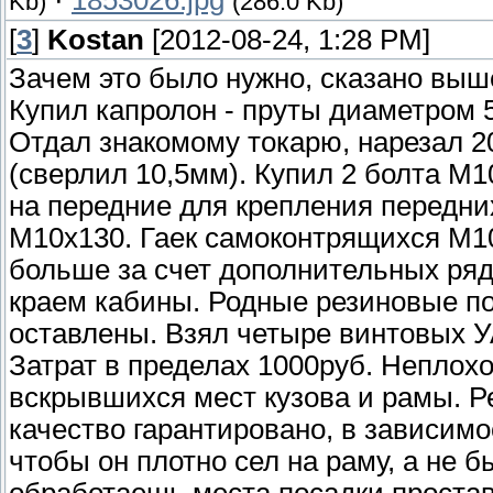
·
1853026.jpg
Kb)
(286.0 Kb)
[
3
]
Kostan
[2012-08-24, 1:28 PM]
Зачем это было нужно, сказано выше
Купил капролон - пруты диаметром 5
Отдал знакомому токарю, нарезал 2
(сверлил 10,5мм). Купил 2 болта М
на передние для крепления передни
М10х130. Гаек самоконтрящихся М1
больше за счет дополнительных ря
краем кабины. Родные резиновые п
оставлены. Взял четыре винтовых УА
Затрат в пределах 1000руб. Неплох
вскрывшихся мест кузова и рамы. 
качество гарантировано, в зависимо
чтобы он плотно сел на раму, а не б