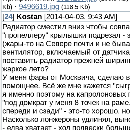
·
9496619.jpg
Kb)
(118.5 Kb)
[
24
]
Kostan
[2014-04-03, 9:43 AM]
Радиатор сместил вниз чтобы совп
"пропеллеру" крылышки подрезал - 
(жары-то на Севере почти и не быв
вентилятор, включаемый от датчик
поставить радиатор прежней ширины
жаркое лето?
У меня фары от Москвича, сделаю 
помощнее. Всё же мне кажется "сыг
я именно поэтому на капролоновых 
"под домкрат у меня 8 точек на раме
спереди и сзади" - это-то хорошо, н
Насколько лонжероны удлинял, вын
- едва хватает - ход подвески больш