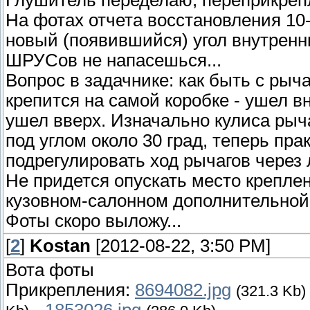
На фотах отчета восстановления 10-
новый (появившийся) угол внутрен
ШРУСов не напасешься...
Вопрос в задачнике: как быть с ры
крепится на самой коробке - ушел в
ушел вверх. Изначально кулиса рыч
под углом около 30 град, теперь пр
подрегулировать ход рычагов через 
Не придется опускать место крепле
кузовном-салонном дополнительной
Фоты скоро выложу...
[
2
]
Kostan
[2012-08-22, 3:50 PM]
Вота фоты
Прикрепления:
8694082.jpg
(321.3 Kb)