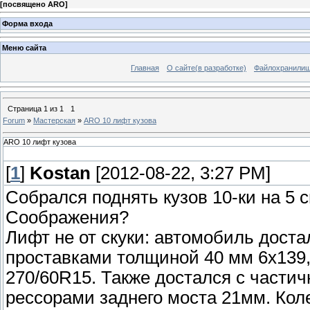
[
посвящено ARO
]
Форма входа
Меню сайта
Главная
О сайте(в разработке)
Файлохранили
Страница
1
из
1
1
Forum
»
Мастерская
»
ARO 10 лифт кузова
ARO 10 лифт кузова
[
1
]
Kostan
[2012-08-22, 3:27 PM]
Собрался поднять кузов 10-ки на 5 
Соображения?
Лифт не от скуки: автомобиль дост
проставками толщиной 40 мм 6х139,
270/60R15. Также достался с части
рессорами заднего моста 21мм. Кол