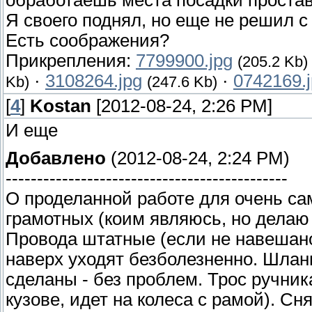
обработаешь места посадки проставок
Я своего поднял, но еще не решил с
Есть соображения?
Прикрепления:
7799900.jpg
(205.2 Kb)
·
3108264.jpg
·
0742169.
Kb)
(247.6 Kb)
[
4
]
Kostan
[2012-08-24, 2:26 PM]
И еще
Добавлено
(2012-08-24, 2:24 PM)
---------------------------------------------
О проделанной работе для очень са
грамотных (коим являюсь, но делаю
Провода штатные (если не навешано
наверх уходят безболезненно. Шлан
сделаны - без проблем. Трос ручник
кузове, идет на колеса с рамой). Сн