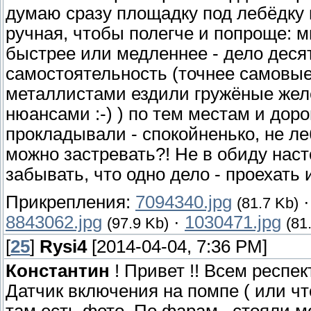
думаю сразу площадку под лебёдку 
ручная, чтобы полегче и попроще: м
быстрее или медленнее - дело десят
самостоятельность (точнее самовые
металлистами ездили гружёные жел
нюансами :-) ) по тем местам и дор
прокладывали - спокойненько, не ле
можно застревать?! Не в обиду нас
забывать, что одно дело - проехать и
Прикрепления:
7094340.jpg
(81.7 Kb)
8843062.jpg
·
1030471.jpg
(97.9 Kb)
(81
[
25
]
Rysi4
[2014-04-04, 7:36 PM]
Константин
! Привет !! Всем респек
Датчик включения на помпе ( или чт