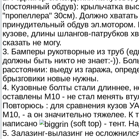
(постоянный обдув): крыльчатка вы
"пропеллера" 30см). Должно хватать
принудительный обдув эл.мотором. 
кузове, длины шлангов-патрубков х
сказать не могу.
3. Бамперы рукотворные из труб (е
должны быть никто не знает:-)). Бо
расстоянии: выеду из гаража, опред
брызговики новые нужны.
4. Кузовные болты стали длиннее, н
оставлены М10 - не стал менять вту
Повторюсь : для сравнения кузов У
М10, - а он значительно тяжелее. К т
написано
(soft top) - тент. 
5. Залазинг-вылазинг не осложнилс