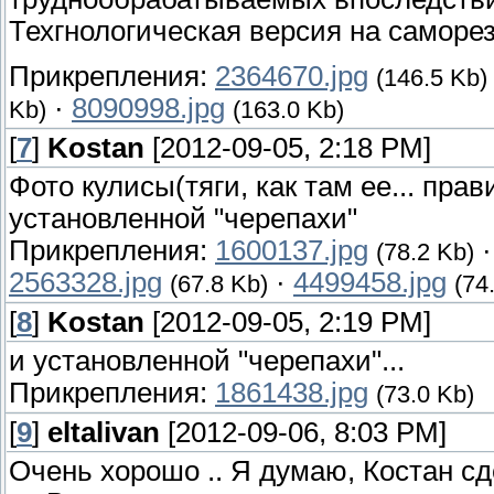
Техгнологическая версия на саморез
Прикрепления:
2364670.jpg
(146.5 Kb)
·
8090998.jpg
Kb)
(163.0 Kb)
[
7
]
Kostan
[2012-09-05, 2:18 PM]
Фото кулисы(тяги, как там ее... пра
установленной "черепахи"
Прикрепления:
1600137.jpg
(78.2 Kb)
2563328.jpg
·
4499458.jpg
(67.8 Kb)
(74
[
8
]
Kostan
[2012-09-05, 2:19 PM]
и установленной "черепахи"...
Прикрепления:
1861438.jpg
(73.0 Kb)
[
9
]
eltalivan
[2012-09-06, 8:03 PM]
Очень хорошо .. Я думаю, Костан сде