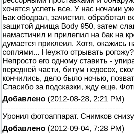
рессорными проставками и обнаруже
хочется успеть все. У нас ночами уж
Бак ободрал, зачистил, обработал 
защитой днища Body 950, затем сла
намастичил и прилепил на бак на к
думается приклеил. Хотя, окажись н
соплями... Неужто отрывать рогожу
Непросто его одному ставить - упи
передней части, битум недосох, ско
кончились, дело было ночью, позват
Спасибо за подсказки, жду еще. Фо
Добавлено
(2012-08-28, 2:21 PM)
---------------------------------------------
Уронил фотоаппарат. Снимков снизу
Добавлено
(2012-09-04, 7:28 PM)