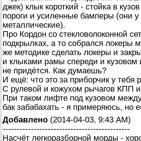
джек) клык короткий - стойка в кузо
пороги и усиленные бамперы (они у
металлические).
Про Кордон со стекловолоконной сет
подкрылках, а то собрался локеры м
же методике сделать локеры и закр
и клыками рамы спереди и кузовом 
не придётся. Как думаешь?
И ещё: что это за приборчик у тебя
С рулевой и кожухом рычагов КПП и
При таком лифте под кузовом межд
бак забабахать - я примеряюсь, но 
Добавлено
(2014-04-03, 9:43 AM)
---------------------------------------------
Насчёт легкоразборной морды - хоро