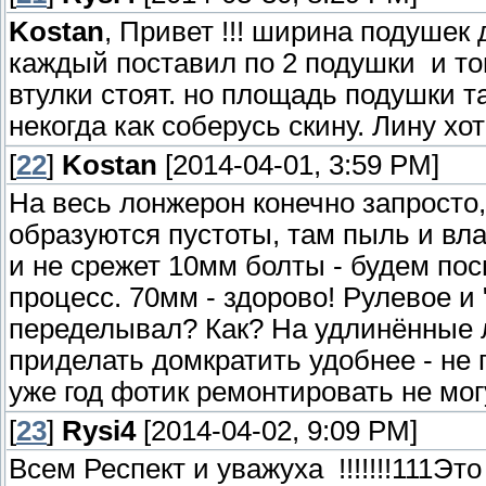
Kostan
, Привет !!! ширина подушек
каждый поставил по 2 подушки и тог
втулки стоят. но площадь подушки та
некогда как соберусь скину. Лину хо
[
22
]
Kostan
[2014-04-01, 3:59 PM]
На весь лонжерон конечно запросто
образуются пустоты, там пыль и влаг
и не срежет 10мм болты - будем по
процесс. 70мм - здорово! Рулевое и 
переделывал? Как? На удлинённые 
приделать домкратить удобнее - не 
уже год фотик ремонтировать не могу
[
23
]
Rysi4
[2014-04-02, 9:09 PM]
Всем Респект и уважуха !!!!!!!111Эт