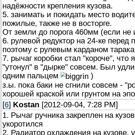
надёжности крепления кузова.
5. занимать и покидать место води
пожилые, также не в восторге.
От земли до порога 460мм (если не
6. рулевой редуктор на 24-ке перед
поэтому с рулевым карданом тарака
7. рычаг коробки стал "короче", что
"утонул" в "дырке" совсем. Был удл
одним пальцем
)
з.ы. пока баки не сгнили совсем - "р
хорошей краской или грунтом на эпо
[
6
]
Kostan
[2012-09-04, 7:28 PM]
1. Рычаг ручника закреплен на кузов
укоротился
2. Радиатор охлаждения на кузове, 