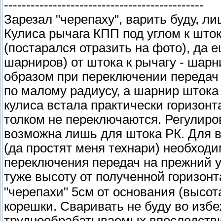
---------------------------------------------
Зарезал "черепаху", варить буду, ли
Кулиса рычага КПП под углом к што
(постарался отразить на фото), да
шарниров) от штока к рычагу - шар
образом при переключении передач
по малому радиусу, а шарнир штока 
кулиса встала практически горизонт
толком не переключаются. Регулиро
возможна лишь для штока РК. Для 
(да простят меня технари) необход
переключения передач на прежний у
туже высоту от полученной горизонт
"черепахи" 5см от основания (высот
корешки. Сваривать не буду во изб
труднообрабатываемых впоследстви