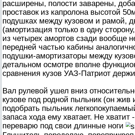
расширены, полости заварены, доба
проставок из капролона высотой 50
подушках между кузовом и рамой, д
(амортизация только в одну сторону
из четырех амортов сзади вообще н
передней частью кабины аналогичн
подушки-амортизаторы между кузов
детальном осмотре вполне функцио
сравнения кузов УАЗ-Патриот держи
Вал рулевой ушел вниз относительн
кузове под родной пыльник (он жив и
подобрать пыльник легкопокупаемый 
запаса хода ему хватает. Не хватит 
переварю под свои длинные ноги
Глушитель переделаю, переприкреп