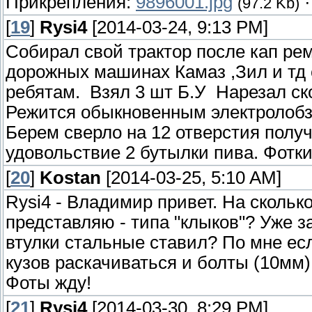
Прикрепления:
9896001.jpg
(97.2 Kb)
[
19
]
Rysi4
[2014-03-24, 9:13 PM]
Собирал свой трактор после кап ре
дорожных машинах Камаз ,Зил и тд с
ребятам. Взял 3 шт Б.У Нарезал ско
Режится обыкновенным электролобзи
Берем сверло на 12 отверстия получа
удовольствие 2 бутылки пива. Фотки
[
20
]
Kostan
[2014-03-25, 5:10 AM]
Rysi4 - Владимир привет. На сколь
представляю - типа "клыков"? Уже 
втулки стальные ставил? По мне есл
кузов раскачиваться и болты (10мм)
Фоты жду!
[
21
]
Rysi4
[2014-03-30, 8:29 PM]