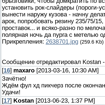
брызговики, чтобы домкратить по в
установить рок-слайдеры (пороги-у
вынести наружу кузова - начну дела
арок, попробовать резину 235/75/15,
проставок... и всяко-разно по мелоча
полярная ночь да пурга с метелью од
Прикрепления:
2638701.jpg
(259.6 Kb)
Сообщение отредактировал
Kostan
[
16
]
maxaro
[2013-03-16, 10:30 AM]
Зачётно!
Ждём фул хд пикчерз после окончан
Удачи!
[
17
]
Kostan
[2013-06-23, 1:37 PM]