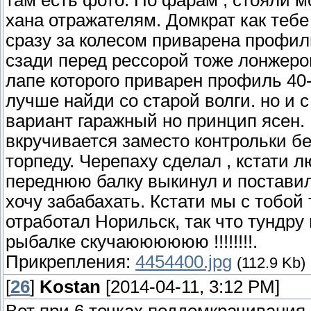
там есть фото. По фарам , стояли м
хана отражателям. Домкрат как теб
сразу за колесом приварена профиль
сзади перед рессорой тоже лонжерон
лапе которого приварен профиль 40
лучше найди со старой волги. но и с
вариант гаражный но принцип ясен.
вкручивается заместо контрольки б
торпеду. Черепаху сделал , кстати л
переднюю балку выкинул и поставил
хочу забабахать. Кстати мы с тобой 
отработал Норильск, так что тундру
рыбалке скучаюююююю !!!!!!!!.
Прикрепления:
4454400.jpg
(112.9 Kb)
[
26
]
Kostan
[2014-04-11, 3:12 PM]