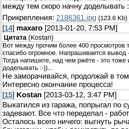
между тем скоро начну доделывать :-)
Прикрепления:
2186361.jpg
(123.6 Kb)
[
14
]
maxaro
[2013-01-20, 7:53 PM]
Цитата
(
Kostan
)
Вот между прочим более 400 просмотров т
спасибо огромное. Напрашивается вывод -
Тогда напишите, над чем ржёте - это тоже
доделывать :-))...
Не заморачивайся, продолжай в том
Интересно окончание процесса!
[
15
]
Kostan
[2013-03-12, 3:47 PM]
Выкатился из гаража, попрыгал по с
задевают. Все что переделал - работ
Осталось всего ничего: выгнуть рыч