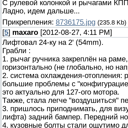
С рулевой колонкой и рычагами КПП
Ладно, идем дальше...
Прикрепления:
8736175.jpg
(235.8 Kb)
[
5
]
maxaro
[2012-08-27, 4:11 PM]
Лифтовал 24-ку на 2' (54mm).
Грабли :
1. рычаг ручника закреплён на раме
горизонтально (не глобально, но нап
2. система охлаждения-отопления: 
большие проблемы с "конфигурацией
это актуально для 127-ого мотора.
Также, стала легче "воздушиться" пе
3. пришлось приподнимать, для виз
лифта) задний бампер. Передний но
4. кузовные болты стали ощутимо дл