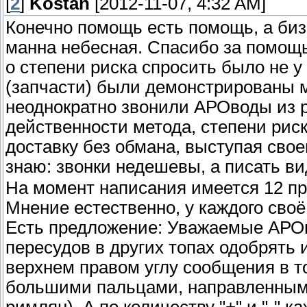
[
2
]
Kostan
[2012-11-07, 4:32 AM]
Конечно помощь есть помощь, а бизн
манна небесная. Спасибо за помощь
о степени риска спросить было не у 
(запчасти) были демонстрированы мн
неоднократно звонили АРОводы из 
действенности метода, степени риск
доставку без обмана, выступая свое
знаю: звонки недешевы, а писать в
На момент написания имеется 12 пр
Мнение естественно, у каждого своё
Есть предложение: Уважаемые АРО
пересудов в других топах одобрять 
верхнем правом углу сообщения в т
большими пальцами, направленными
римлян). А по количеству "+" и "-"