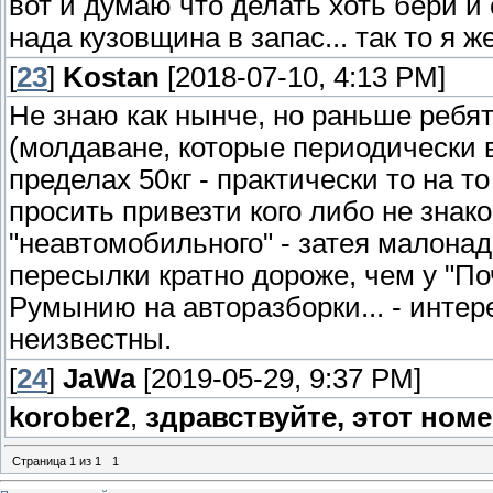
вот и думаю что делать хоть бери и 
нада кузовщина в запас... так то я 
[
23
]
Kostan
[2018-07-10, 4:13 PM]
Не знаю как нынче, но раньше ребят
(молдаване, которые периодически в
пределах 50кг - практически то на т
просить привезти кого либо не знак
"неавтомобильного" - затея малонад
пересылки кратно дороже, чем у "По
Румынию на авторазборки... - интер
неизвестны.
[
24
]
JaWa
[2019-05-29, 9:37 PM]
korober2
,
здравствуйте, этот ном
Страница
1
из
1
1