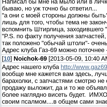
Написал бы мне на мыло или в личку,
бываю, но уж точно бы ответил...
"а они с моей стороны должны быть??
лишь для того, чтобы тема не закон
вспомнить Штирлица, заходившего "з
"P.S. по факту получения запчастей,
так положено "обычай штоли"- очен
Адрес клуба Газ-69 можно поточнее -
[
10
]
Noichok-69
[2013-05-09, 10:40 A
Адрес нашего клуба
http://www.gaz69.
вообще мне кажется вам здесь, лучш
барахолки, с запчастями смотрю не с
продажу выложит, да и то же объяв
более наглядно висеть будет. ИМХО
своим псалмом....в общем сами знает