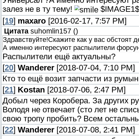
Универсал ?А именно интересуют р
залез не в ту тему!
$IMAGE1
[
19
]
maxaro
[2016-02-17, 7:57 PM]
Цитата
suhomlin157
(
)
Здравствуйте!Скажите как у вас обстоят д
А именно интересуют распылители форсуно
Распылители ещё актуальны?
[
20
]
Wanderer
[2018-07-04, 7:10 PM]
Кто то ещё возит запчасти из румы
[
21
]
Kostan
[2018-07-06, 2:47 PM]
Добыл через Коробера. За других ру
Володя не отвечает (сто лет не спи
свою тропу пробить? Всем остальны
[
22
]
Wanderer
[2018-07-08, 2:41 PM]