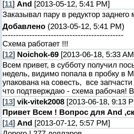
[
11
]
And
[2013-05-12, 5:41 PM]
Заказывал пару в редуктор заднего 
Добавлено
(2013-05-12, 5:41 PM)
---------------------------------------------
Схема работает !!!
[
12
]
Noichok-69
[2013-06-18, 5:33 AM
Всем привет, в субботу получил пос
недель, видимо попала в пробку в Мо
упакована на совесть, все запчасти
что подтверждаю - схема рабочая! 
[
13
]
vik-vitek2008
[2013-06-18, 9:13 
Привет Всем ! Вопрос для And ,с
[
14
]
And
[2013-07-12, 5:57 PM]
Дорого ! 277 долларов