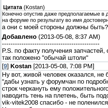
Цитата
(
Kostan
)
Конечно опустив даже предполагаемые в 
на форуме по результату во имя достовер
а они с моей стороны должны быть
Добавлено
(2013-05-08, 8:37 AM)
---------------------------------------------
P.S. по факту получения запчастей, 
так положено "обычай штоли"
[
9
]
Kostan
[2013-05-08, 7:08 PM]
Ну вот, живой человек оказался, не б
"дабы узнать у форумчан по подробн
строк черкануть ему положительного
наводить тень на плетень, быть под
vik-vitek2008 спасибо - не поленился