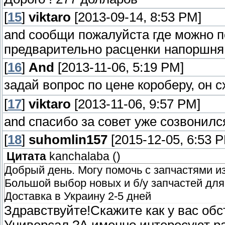
[
15
]
viktaro
[2013-09-14, 8:53 PM]
and сообщи пожалуйста где можно п
предварительно расценки напоршня 
[
16
]
And
[2013-11-06, 5:19 PM]
задай вопрос по цене короберу, он 
[
17
]
viktaro
[2013-11-06, 9:57 PM]
and спасибо за совет уже созвонилс
[
18
]
suhomlin157
[2015-12-05, 6:53 
Цитата
kanchalaba
(
)
Добрый день. Могу помочь с запчастями 
Большой выбор новых и б/у запчастей дл
Доставка в Украину 2-5 дней
Здравствуйте!Скажите как у вас обс