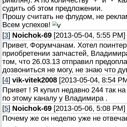
судить об этом предложении.
Прошу считать не флудом, не реклам
Всем успехов!
[
3
]
Noichok-69
[2013-05-04, 5:55 PM]
Привет, Форумчанам. Хотел поинтер
приобретении запчастей, Владимира
том, что 26.03.13 отправил предопл
дозвониться не могу, не знаю что д
[
4
]
vik-vitek2008
[2013-05-04, 8:54 P
Привет ! Я купил недавно 244 так на
по этому каналу у Владимира .
[
5
]
Noichok-69
[2013-05-06, 5:08 PM]
Почему же он неделю уже не отвечае