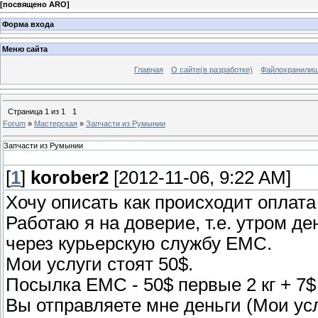
[
посвящено ARO
]
Форма входа
Меню сайта
Главная
О сайте(в разработке)
Файлохранили
Страница
1
из
1
1
Forum
»
Мастерская
»
Запчасти из Румынии
Запчасти из Румынии
[
1
]
korober2
[2012-11-06, 9:22 AM]
Хочу описать как происходит оплата
Работаю я на доверие, т.е. утром де
через курьерскую службу ЕМС.
Мои услуги стоят 50$.
Посылка ЕМС - 50$ первые 2 кг + 7
Вы отправляете мне деньги (Мои ус