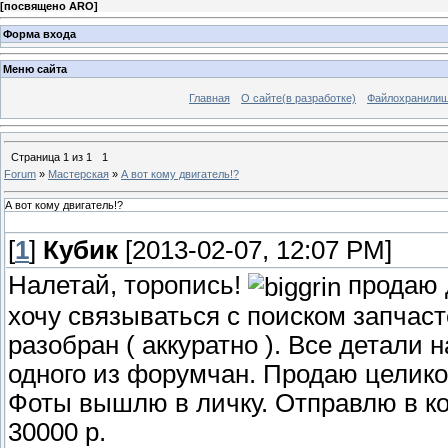
[
посвящено ARO
]
Форма входа
Меню сайта
Главная
О сайте(в разработке)
Файлохранили
Страница
1
из
1
1
Forum
»
Мастерская
»
А вот кому двигатель!?
А вот кому двигатель!?
[
1
]
Кубик
[2013-02-07, 12:07 PM]
Налетай, торопись!
продаю д
хочу связываться с поиском запчас
разобран ( аккуратно ). Все детали 
одного из форумчан. Продаю целико
Фоты вышлю в личку. Отправлю в ко
30000 р.