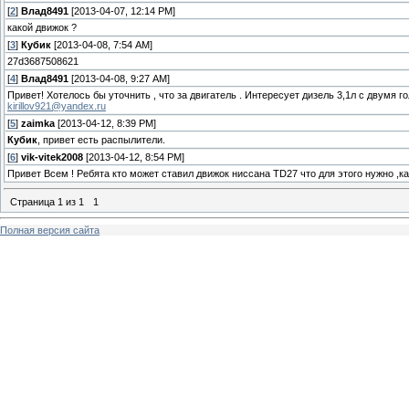
[
2
]
Влад8491
[2013-04-07, 12:14 PM]
какой движок ?
[
3
]
Кубик
[2013-04-08, 7:54 AM]
27d3687508621
[
4
]
Влад8491
[2013-04-08, 9:27 AM]
Привет! Хотелось бы уточнить , что за двигатель . Интересует дизель 3,1л с двумя г
kirillov921@yandex.ru
[
5
]
zaimka
[2013-04-12, 8:39 PM]
Кубик
, привет есть распылители.
[
6
]
vik-vitek2008
[2013-04-12, 8:54 PM]
Привет Всем ! Ребята кто может ставил движок ниссана TD27 что для этого нужно ,к
Страница
1
из
1
1
Полная версия сайта