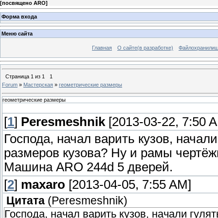
[
посвящено ARO
]
Форма входа
Меню сайта
Главная
О сайте(в разработке)
Файлохранили
Страница
1
из
1
1
Forum
»
Мастерская
»
геометрические размеры
геометрические размеры
[
1
]
Peresmeshnik
[2013-03-22, 7:50 
Господа, начал варить кузов, начали
размеров кузова? Ну и рамы чертёжи
Машина ARO 244d 5 дверей.
[
2
]
maxaro
[2013-04-05, 7:55 AM]
Цитата
(
Peresmeshnik
)
Господа, начал варить кузов, начали гулят