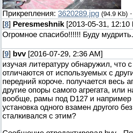
Прикрепления:
3620289.jpg
(94.9 Kb)
[
8
]
Peresmeshnik
[2013-05-31, 12:10
Огромное спасибо!!!!!! Буду мудрить
[
9
]
bvv
[2016-07-29, 2:36 AM]
изучая литературу обнаружил, что 
отличаются от используемых с друг
передний короче. получается весь аг
другие опоры самого агрегата, или 
вообще, рамы под D127 и например
установка одного взамен другого бе
сталкивался с этим?