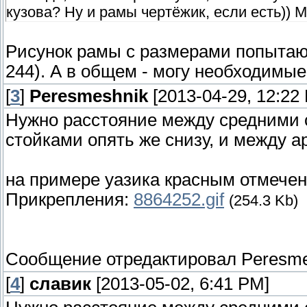
кузова? Ну и рамы чертёжик, если есть))
Рисунок рамы с размерами попытаю
244). А в общем - могу необходимы
[
3
]
Peresmeshnik
[2013-04-29, 12:22
Нужно расстояние между средними 
стойками опять же снизу, и между а
на примере уазика красным отмече
Прикрепления:
8864252.gif
(254.3 Kb)
Сообщение отредактировал
Peresme
[
4
]
славик
[2013-05-02, 6:41 PM]