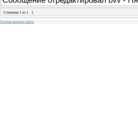
Сообщение отредактировал
bvv
-
Пя
Страница
1
из
1
1
Полная версия сайта