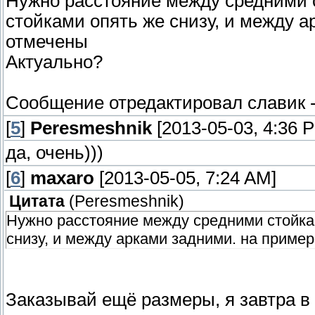
Нужно расстояние между средними 
стойками опять же снизу, и между 
отмечены
Актуально?
Сообщение отредактировал
славик
[
5
]
Peresmeshnik
[2013-05-03, 4:36 
да, очень)))
[
6
]
maxaro
[2013-05-05, 7:24 AM]
Цитата
(
Peresmeshnik
)
Нужно расстояние между средними стойка
снизу, и между арками задними. на приме
Заказывай ещё размеры, я завтра в