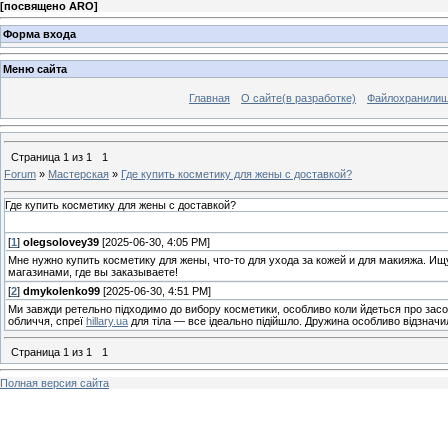
[
посвящено ARO
]
Форма входа
Меню сайта
Главная
О сайте(в разработке)
Файлохранили
Страница
1
из
1
1
Forum
»
Мастерская
»
Где купить косметику для жены с доставкой?
Где купить косметику для жены с доставкой?
[
1
]
olegsolovey39
[2025-06-30, 4:05 PM]
Мне нужно купить косметику для жены, что-то для ухода за кожей и для макияжа. 
магазинами, где вы заказываете!
[
2
]
dmykolenko99
[2025-06-30, 4:51 PM]
Ми завжди ретельно підходимо до вибору косметики, особливо коли йдеться про засоб
обличчя, спреї
hillary.ua
для тіла — все ідеально підійшло. Дружина особливо відзначи
Страница
1
из
1
1
Полная версия сайта