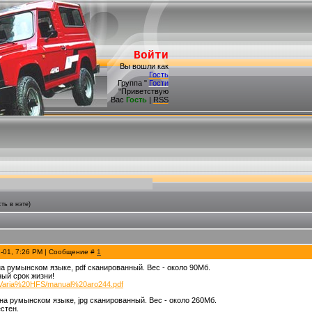
Войти
Вы вошли как
Гость
Группа "
Гости
"Приветствую
Вас
Гость
|
RSS
ть в нэте)
2-01, 7:26 PM | Сообщение #
1
на румынском языке, pdf сканированный. Вес - около 90Мб.
ый срок жизни!
0/Varia%20HFS/manual%20aro244.pdf
 на румынском языке, jpg сканированный. Вес - около 260Мб.
стен.