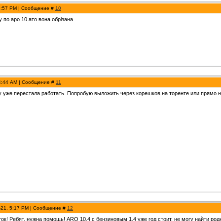
12:57 PM | Сообщение #
10
 по аро 10 ато вона обрізана
 4:44 AM | Сообщение #
11
у уже перестала работать. Попробую выложить через корешков на торенте или прямо н
-21, 5:17 PM | Сообщение #
12
ок! Ребят, нужна помощь! ARO 10.4 с бензиновым 1,4 уже год стоит, не могу найти 