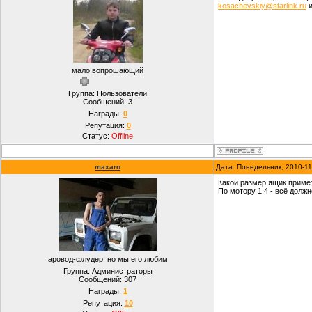
kosachevskiy@starlink.ru
и
мало вопрошающий
Группа: Пользователи
Сообщений:
3
Награды:
0
Репутация:
0
Статус:
Offline
maxaro
Дата: Понедельник, 2010-11
Какой размер ящик приме
По мотору 1,4 - всё долж
аровод-флудер! но мы его любим
Группа: Администраторы
Сообщений:
307
Награды:
1
Репутация:
10