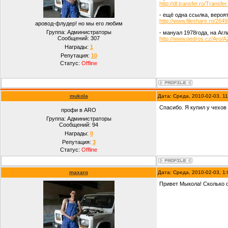
http://dl.transfer.ro/Transf
- ещё одна ссылка, вероят
http://www.fileshare.ro/264
аровод-флудер! но мы его любим
Группа: Администраторы
- мануал 1978года, на Аг
Сообщений:
307
http://www.pedros.cz/Aro/
Награды:
1
Репутация:
10
Статус:
Offline
mukola
Дата: Среда, 2010-02-03, 1
Спасибо. Я купил у чехов 
профи в ARO
Группа: Администраторы
Сообщений:
94
Награды:
0
Репутация:
3
Статус:
Offline
maxaro
Дата: Среда, 2010-02-03, 1
Привет Мыкола! Сколько о