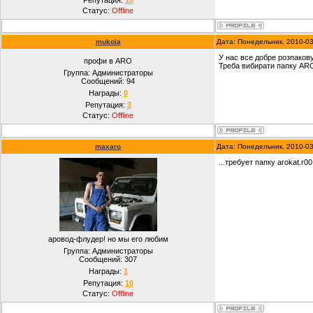
Репутация:
10
Статус:
Offline
mukola
Дата: Понедельник, 2010-0
У нас все добре розпаковує
профи в ARO
Треба вибирати папку ARO 
Группа: Администраторы
Сообщений:
94
Награды:
0
Репутация:
3
Статус:
Offline
maxaro
Дата: Понедельник, 2010-0
...требует папку arokat.r0
аровод-флудер! но мы его любим
Группа: Администраторы
Сообщений:
307
Награды:
1
Репутация:
10
Статус:
Offline