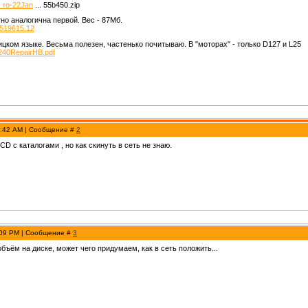
er_ro-22Jan
... 55b450.zip
но аналогична первой. Вес - 87Мб.
9519615.12
лицком языке. Весьма полезен, частенько почитываю. В "моторах" - только D127 и L25
A240RepairHB.pdf
1:42 AM | Сообщение #
2
СD c каталогами , но как скинуть в сеть не знаю.
:09 PM | Сообщение #
3
бъём на диске, может чего придумаем, как в сеть положить...