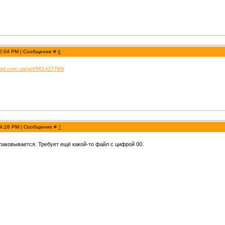
 2:04 PM | Сообщение #
6
load.com.ua/get/901427799/
 4:28 PM | Сообщение #
7
спаковывается. Требует ещё какой-то файл с цифрой 00.