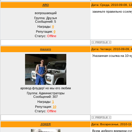
ARO
Дата: Среда, 2010-09-08, 
закиньте правильно ссилку
вопрошающий
Группа: Друзья
Сообщений:
5
Награды:
0
Репутация:
0
Статус:
Offline
maxaro
Дата: Четверг, 2010-09-09,
Указанная ссылка на 10-к
аровод-флудер! но мы его любим
Группа: Администраторы
Сообщений:
307
Награды:
1
Репутация:
10
Статус:
Offline
JOKER
Дата: Воскресенье, 2010-11
Всем доброго времени сут