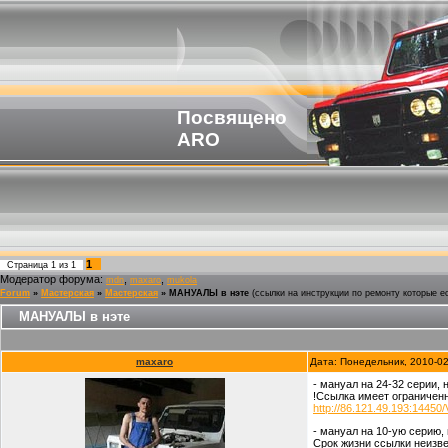
Посвящено
ARO
1
Страница
1
из
1
Модератор форума:
,
,
mdn
maxaro
mukola
Forum
»
Мастерская
»
Мастерская
»
МАНУАЛЫ в нэте
(ссылки на инструкции по ремонту которые ес
МАНУАЛЫ в нэте
maxaro
Дата: Понедельник, 2010-0
- мануал на 24-32 серии, 
!Ссылка имеет ограниченн
http://86.121.49.193:1445
- мануал на 10-ую серию,
Срок жизни ссылки неизве