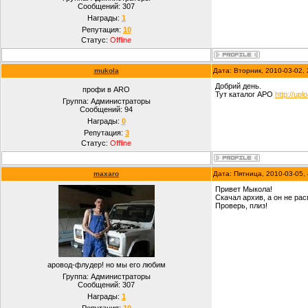
Сообщений:
307
Награды:
1
Репутация:
10
Статус:
Offline
mukola
Дата: Вторник, 2010-03-02,
Добрий день.
профи в ARO
Тут каталог АРО
http://up
Группа: Администраторы
Сообщений:
94
Награды:
0
Репутация:
3
Статус:
Offline
maxaro
Дата: Пятница, 2010-03-05,
Привет Мыкола!
Скачал архив, а он не ра
Проверь, плиз!
аровод-флудер! но мы его любим
Группа: Администраторы
Сообщений:
307
Награды:
1