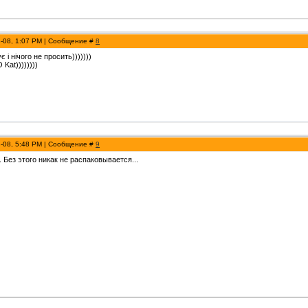
3-08, 1:07 PM | Сообщение #
8
 і нічого не просить)))))))
Kat))))))))
3-08, 5:48 PM | Сообщение #
9
0. Без этого никак не распаковывается...