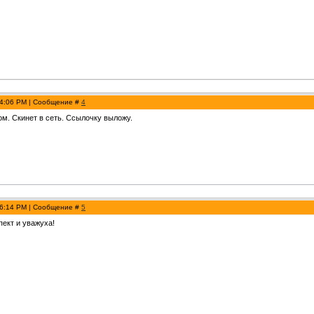
 4:06 PM | Сообщение #
4
м. Скинет в сеть. Ссылочку выложу.
 6:14 PM | Сообщение #
5
пект и уважуха!