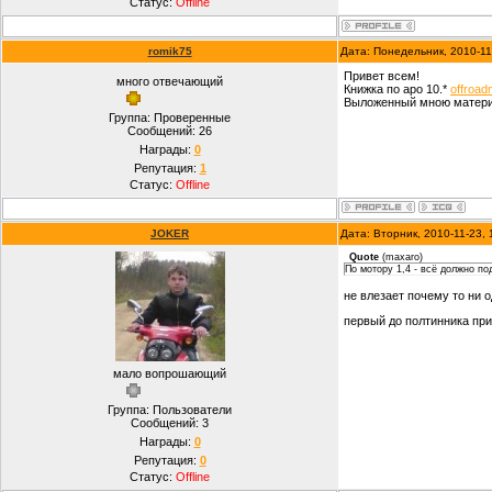
Статус:
Offline
romik75
Дата: Понедельник, 2010-11
Привет всем!
много отвечающий
Книжка по аро 10.*
offroad
Выложенный мною материа
Группа: Проверенные
Сообщений:
26
Награды:
0
Репутация:
1
Статус:
Offline
JOKER
Дата: Вторник, 2010-11-23,
Quote
(
maxaro
)
По мотору 1,4 - всё должно п
не влезает почему то ни 
первый до полтинника при
мало вопрошающий
Группа: Пользователи
Сообщений:
3
Награды:
0
Репутация:
0
Статус:
Offline