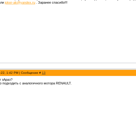
ли
joker-ak@yandex.ru
. Заранее спасибо!!!
-22, 1:42 PM | Сообщение #
13
т зАраз?
но подходить с аналогичного мотора RENAULT.