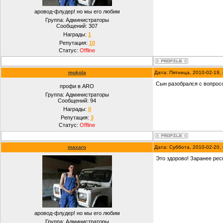
аровод-флудер! но мы его любим
Группа: Администраторы
Сообщений:
307
Награды:
1
Репутация:
10
Статус:
Offline
mukola
Дата: Пятница, 2010-02-19,
Сын разобрался с вопросо
профи в ARO
Группа: Администраторы
Сообщений:
94
Награды:
0
Репутация:
3
Статус:
Offline
maxaro
Дата: Суббота, 2010-02-20,
Это здорово! Заранее рес
аровод-флудер! но мы его любим
Группа: Администраторы