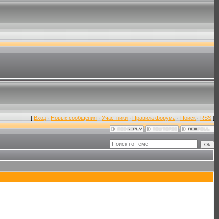
[
Вход
·
Новые сообщения
·
Участники
·
Правила форума
·
Поиск
·
RSS
]