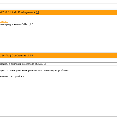
-22, 8:51 PM | Сообщение #
14
master
л предоставил "Alex_L"
 1:14 PM | Сообщение #
15
одходить с аналогичного мотора RENAULT
одна... стока уже этих реновских помп перепробовал
нимает, второй хз