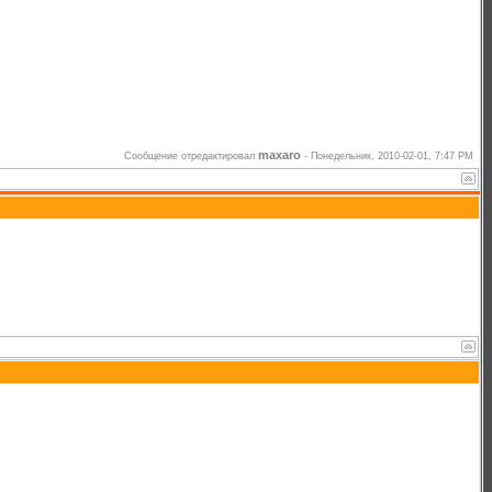
maxaro
Сообщение отредактировал
-
Понедельник, 2010-02-01, 7:47 PM