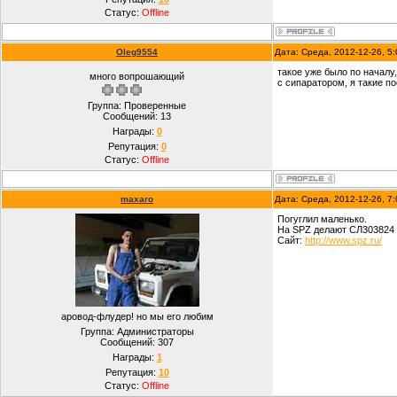
Статус:
Offline
Oleg9554
Дата: Среда, 2012-12-26, 5
такое уже было по началу
много вопрошающий
с сипаратором, я такие п
Группа: Проверенные
Сообщений:
13
Награды:
0
Репутация:
0
Статус:
Offline
maxaro
Дата: Среда, 2012-12-26, 7
Погуглил маленько.
На SPZ делают СЛ303824 
Сайт:
http://www.spz.ru/
аровод-флудер! но мы его любим
Группа: Администраторы
Сообщений:
307
Награды:
1
Репутация:
10
Статус:
Offline