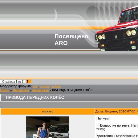
Посвящено
ARO
1
Страница
1
из
1
Модератор форума:
,
,
mdn
maxaro
mukola
Forum
»
Мастерская
»
Мастерская
»
ПРИВОДА ПЕРЕДНИХ КОЛЁС
ПРИВОДА ПЕРЕДНИХ КОЛЁС
maxaro
Дата: Вторник, 2010-07-06,
Начнём:
==Вопрос не по теме! Нач
тему).
Крестовины газелёвские (