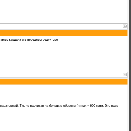
лянец кардана и в переднем редукторе
параторный. Т.е. не расчитан на большие обороты (n max ~ 900 rpm). Это надо