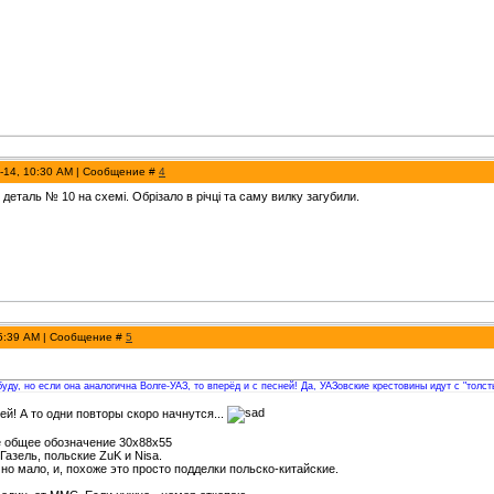
2-14, 10:30 AM | Сообщение #
4
деталь № 10 на схемі. Обрізало в річці та саму вилку загубили.
 5:39 AM | Сообщение #
5
буду, но если она аналогична Волге-УАЗ, то вперёд и с песней! Да, УАЗовские крестовины идут с "толс
ей! А то одни повторы скоро начнутся...
ё общее обозначение 30х88х55
Газель, польские ZuK и Nisa.
но мало, и, похоже это просто подделки польско-китайские.