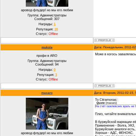
аровод-флудер! но мы его любим
Группа: Администраторы
Сообщений:
307
Награды:
1
Репутация:
10
Статус:
Offline
mukola
Дата: Понедельник, 2011-0
Може в когось завалялась 
профи в ARO
Группа: Администраторы
Сообщений:
94
Награды:
0
Репутация:
3
Статус:
Offline
maxaro
Дата: Вторник, 2011-02-15,
To Citramonas:
Quote
(
maxaro
)
На счёт газелевских врать не 
Плиз, читайте внимательн
В буржуйской вариации е
Применение - Волга, УАЗ, 
Буржуйские аналоги есть, 
Хороши - АДС, ФЕНОКС.
аровод-флудер! но мы его любим