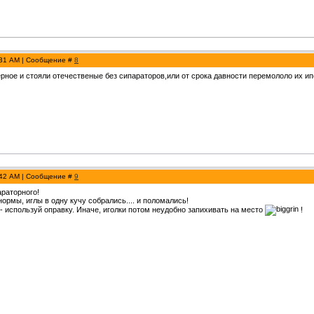
:31 AM | Сообщение #
8
рное и стояли отечественые без сипараторов,или от срока давности перемололо их и
:42 AM | Сообщение #
9
араторного!
ормы, иглы в одну кучу собрались.... и поломались!
 - используй оправку. Иначе, иголки потом неудобно запихивать на место
!