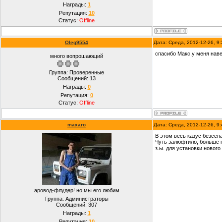
Награды:
1
Репутация:
10
Статус:
Offline
Oleg9554
Дата: Среда, 2012-12-26, 9
спасибо Макс,у меня наве
много вопрошающий
Группа: Проверенные
Сообщений:
13
Награды:
0
Репутация:
0
Статус:
Offline
maxaro
Дата: Среда, 2012-12-26, 9
В этом весь казус безсеп
Чуть залюфтило, больше н
з.ы. для установки нового
аровод-флудер! но мы его любим
Группа: Администраторы
Сообщений:
307
Награды:
1
Репутация:
10