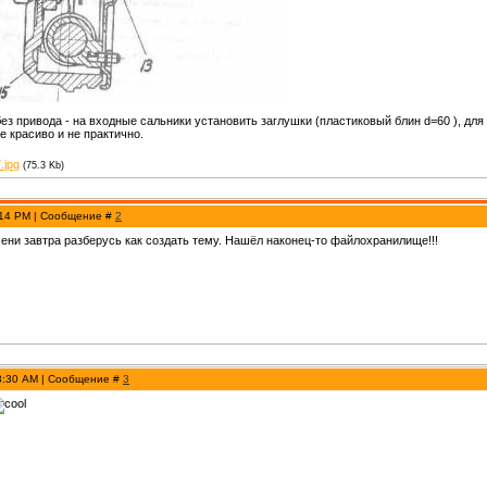
ез привода - на входные сальники установить заглушки (пластиковый блин d=60 ), для
е красиво и не практично.
.jpg
(75.3 Kb)
:14 PM | Сообщение #
2
ени завтра разберусь как создать тему. Нашёл наконец-то файлохранилище!!!
 3:30 AM | Сообщение #
3