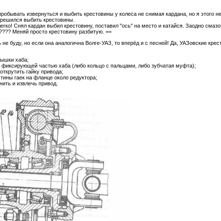
робывать извернуться и выбить крестовины у колеса не снимая кардана, но я этого не
 решился выбить крестовины.
легко! Снял кардан выбил крестовину, поставил "ось" на место и катайся. Заодно смаз
???? Меняй просто крестовину разбитую. ==
 не буду, но если она аналогична Волге-УАЗ, то вперёд и с песней! Да, УАЗовские кре
рышки хаба;
 фиксирующей частью хаба (либо кольцо с пальцами, либо зубчатая муфта);
 открутить гайку привода;
стины гаек на фланце около редуктора;
инить и извлечь привод.