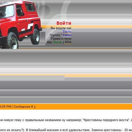
Войти
Вы вошли как
Гость
Группа "
Гости
"Приветствую
Вас
Гость
|
RSS
 9:05 PM | Сообщение #
1
ни новую тему с правильным названием ну например: "Крестовины переднего моста". И
чего их искать?). В ближайший магазин и всё удовольствие. Замена крестовины - 30 м