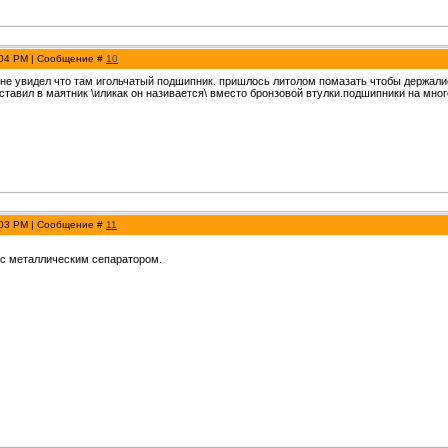
:04 PM | Сообщение #
10
,не увидел что там игольчатый подшипник. пришлось литолом помазать чтобы держали
оставил в маятник \иликак он називается\ вместо бронзовой втулки.подшипники на мно
:03 PM | Сообщение #
11
с металлическим сепаратором.