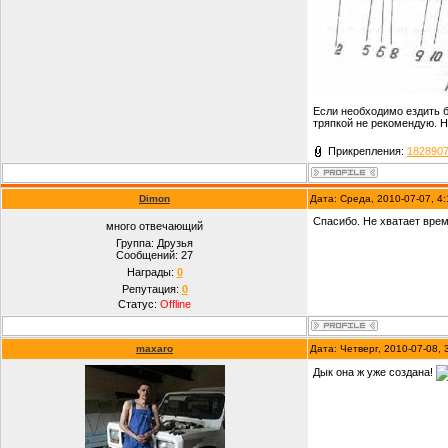
Если необходимо ездить б
тряпкой не рекомендую. Н
Прикрепления:
1828907
Dimon
Дата: Среда, 2010-07-07, 4
Спасибо. Не хватает врем
много отвечающий
Группа: Друзья
Сообщений:
27
Награды:
0
Репутация:
0
Статус:
Offline
maxaro
Дата: Четверг, 2010-07-08,
Дык она ж уже создана!