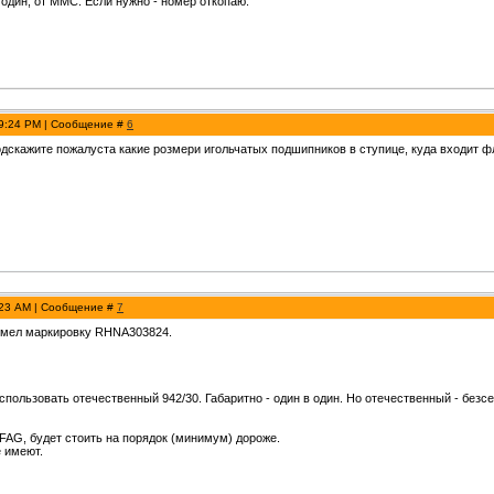
 один, от ММС. Если нужно - номер откопаю.
 9:24 PM | Сообщение #
6
одскажите пожалуста какие розмери игольчатых подшипников в ступице, куда входит ф
:23 AM | Сообщение #
7
 имел маркировку RHNA303824.
спользовать отечественный 942/30. Габаритно - один в один. Но отечественный - безсе
 FAG, будет стоить на порядок (минимум) дороже.
 имеют.