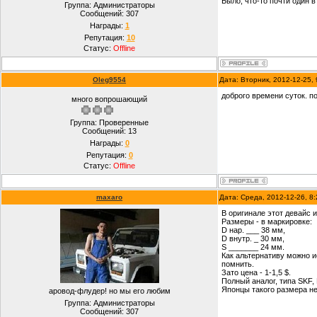
Было, что-то почти один в
Группа: Администраторы
Сообщений:
307
Награды:
1
Репутация:
10
Статус:
Offline
Oleg9554
Дата: Вторник, 2012-12-25,
доброго времени суток. п
много вопрошающий
Группа: Проверенные
Сообщений:
13
Награды:
0
Репутация:
0
Статус:
Offline
maxaro
Дата: Среда, 2012-12-26, 8
В оригинале этот девайс
Размеры - в маркировке:
D нар. ___ 38 мм,
D внутр. _ 30 мм,
S _______ 24 мм.
Как альтернативу можно и
помнить.
Зато цена - 1-1,5 $.
Полный аналог, типа SKF,
Японцы такого размера не
аровод-флудер! но мы его любим
Группа: Администраторы
Сообщений:
307