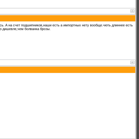
сь. А на счет подшипников,наши есть а импортных нету вообще.чють длиннее есть
го дишевле,чем болванка брозы.