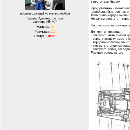
вместо газелёвских.
Про демонтаж - можно поп
перебрали быстрее чем я
аровод-флудер! но мы его любим
Хотя снять кардан очень 
Группа: Администраторы
Но зачем весь этот гемор
Сообщений:
307
На счёт газелевских врать
Награды:
1
Репутация:
10
Для снятия привода:
- открутить пять винтов к
Статус:
Offline
- вынуть крышку вместе с
- торцовой головкой на 22
- отогнуть стопорные пла
- открутить гайки, отсоед
Рисунок прилагается.