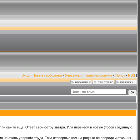
[
Вход
·
Новые сообщения
·
Участники
·
Правила форума
·
Поиск
·
RSS
]
ли как-то ещё. Ответ свой сотру завтра. Или перенесу в новую (тобой созданную
ин не очень упорного труда. Тока стопорные кольца родные не повреди и ставь их