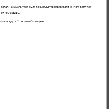
 делал, но мысль тоже была пока редуктор перебирали. В итоге редуктор
очку поменяешь.
стовины идут с "толстыми" кольцами.