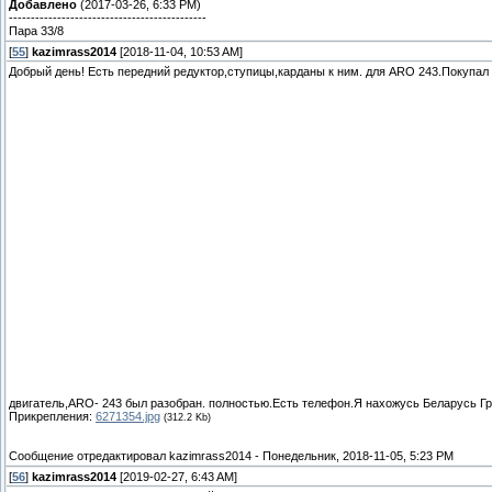
Добавлено
(2017-03-26, 6:33 PM)
---------------------------------------------
Пара 33/8
[
55
]
kazimrass2014
[2018-11-04, 10:53 AM]
Добрый день! Есть передний редуктор,ступицы,карданы к ним. для АRО 243.Покупал 
двигатель,ARO- 243 был разобран. полностью.Есть телефон.Я нахожусь Беларусь Гр
Прикрепления:
6271354.jpg
(312.2 Kb)
Сообщение отредактировал
kazimrass2014
-
Понедельник, 2018-11-05, 5:23 PM
[
56
]
kazimrass2014
[2019-02-27, 6:43 AM]