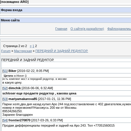
[
посвящено ARO
]
Форма входа
Меню сайта
Главная
О сайте(в разработке)
Файлохранили
Страница
2
из
2
«
1
2
Forum
»
Мастерская
»
ПЕРЕДНИЙ И ЗАДНИЙ РЕДУКТОР.
ПЕРЕДНИЙ И ЗАДНИЙ РЕДУКТОР.
[
51
]
Biker
[2016-02-22, 8:05 PM]
Цитата
schloser
(
)
есть комплект мост и передний редуктор. в москве
в какую цену.
[
52
]
dimchik
[2016-06-06, 6:32 AM]
schloser еще продаете редуктор , какова цена
[
53
]
mariyamakarova85
[2017-01-21, 11:36 PM]
Парни хелп,два дня назад купил Аро 244 под восстановление с 402 двигателем,нужен
номер я перезвоню!!!Нахожусь 200 км от Москвы.
89534266250.
Заранее благодарен
[
54
]
frontier270870
[2017-03-26, 6:33 PM]
Продам дифференциалы передний и задний на Аро 243. Тел +77051560015