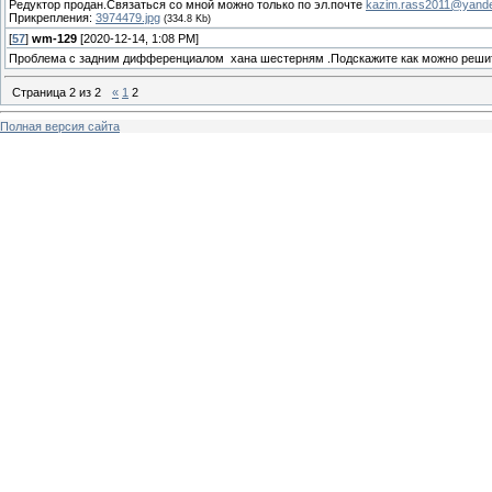
Редуктор продан.Связаться со мной можно только по эл.почте
kazim.rass2011@yande
Прикрепления:
3974479.jpg
(334.8 Kb)
[
57
]
wm-129
[2020-12-14, 1:08 PM]
Проблема с задним дифференциалом хана шестерням .Подскажите как можно реши
Страница
2
из
2
«
1
2
Полная версия сайта