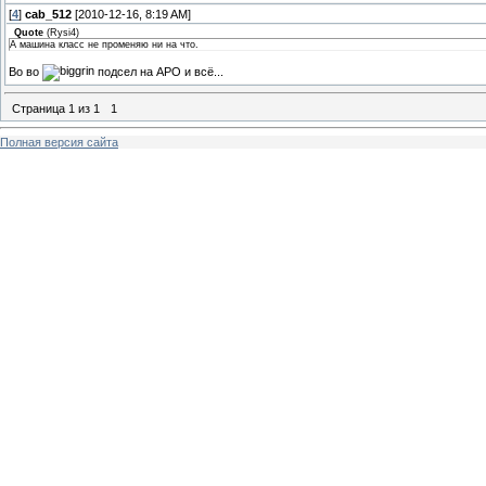
[
4
]
cab_512
[2010-12-16, 8:19 AM]
Quote
(
Rysi4
)
А машина класс не променяю ни на что.
Во во
подсел на АРО и всё...
Страница
1
из
1
1
Полная версия сайта