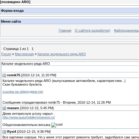
[
посвящено ARO
]
Форма входа
Меню сайта
Главная
О сайте(в разработке)
Файлохранили
Страница
1
из
1
1
Forum
»
Мастерская
»
Каталог модельного ряда ARO
Каталог модельного ряда ARO
[
1
]
romik75
[2010-12-14, 11:20 PM]
Каталог модельного ряда ARO (выпускаемые автомобили, характеристики...)
Скан бумажного буклета.
ссылка на офроудмастер
Сообщение отредактировал
romik75
-
Вторник, 2010-12-14, 11:26 PM
[
2
]
maxaro
[2010-12-15, 5:45 PM]
Дюже интересную штуку нарыл :
http://www.automobileromanesti.ro/
Общеознакомительно весьма
[
3
]
Rysi4
[2010-12-15, 9:38 PM]
Все картинки хороши. Но у меня этот раритет ремонта требует, задолбался сам запч