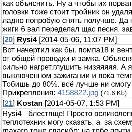
как объяснить. Ну а чтобы их порват
головки тоже стоит тройник он удал
ладно попробую снять получше. Да 
жиги 6 вал переделал щас песня, за
[
20
]
Rysi4
[2014-05-06, 11:07 PM]
Вот начертил как бы. помпа18 и ве
от общей проводки и замка. Объясн
сильно нагрет,глушить низяяяяя. А 
выключенном зажигании и пока темп
Тобишь до 80%. всё лучше ни смогу
Прикрепления:
4158822.jpg
(71.6 Kb)
[
21
]
Kostan
[2014-05-07, 1:53 PM]
Rysi4 - блестяще! Просто великолеп
теплотехник могу сказать, а за сх
maxaro тоже спасибо: на тебе почти