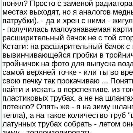
понял? Просто с заменой радиатора 
местах выходят, но я аналогов мед
патрубки), - да и хрен с ними - жиг
- получилась малоузнаваемая картин
расширительный бачок не с той стор
Кстати: на расширительный бачок с 
вывинчивающейся пробки в тройничк
тройничок на фото для выпуска возд
самой верхней точке - или ты во вр
свою печку так прокачиваю ... Понят
найти и искать в перспективе, из то
пластиковых трубах, а не на шлангах
потекло? Опять же - я на зиму шла
тепла), а на такое количество труб 
латунных трубах собрать - летом о
зиму - теплоизолировать...