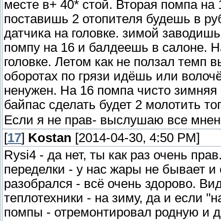
месте в+ 40* стой. Вторая помпа на
поставишь 2 отопителя будешь в руб
датчика на головке. зимой заводиш
помпу на 16 и балдеешь в салоне. Н
головке. Летом как не ползал темп 
оборотах по грязи идёшь или волочё
ненужен. На 16 помпа чисто зимняя 
байпас сделать будет 2 молотить то
Если я не прав- выслушаю все мнен
[
17
]
Kostan
[2014-04-30, 4:50 PM]
Rysi4 - да нет, ты как раз очень п
переделки - у нас жары не бывает и 
разобрался - всё очень здорово. Ви
теплотехники - на зиму, да и если "н
помпы - отремонтировал родную и д