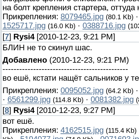
на болт крепления стартера, оттуда 
Прикрепления:
8079465.jpg
(80.1 Kb)
1525717.jpg
·
0388716.jpg
(16.0 Kb)
(10
[
7
]
Rysi4
[2010-12-23, 9:21 PM]
БЛИН не то скинул шас.
Добавлено
(2010-12-23, 9:21 PM)
---------------------------------------------
во ешё, кстати нащёт сальников у т
Прикрепления:
0095052.jpg
(64.2 Kb)
·
6561299.jpg
·
0081382.jpg
(114.8 Kb)
(
[
8
]
Rysi4
[2010-12-23, 9:27 PM]
вот ешё.
Прикрепления:
4162515.jpg
(115.4 Kb)