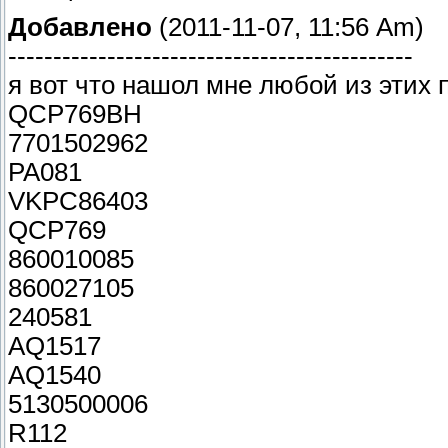
Добавлено
(2011-11-07, 11:56 Am)
---------------------------------------------
я вот что нашол мне любой из этих п
QCP769BH
7701502962
PA081
VKPC86403
QCP769
860010085
860027105
240581
AQ1517
AQ1540
5130500006
R112