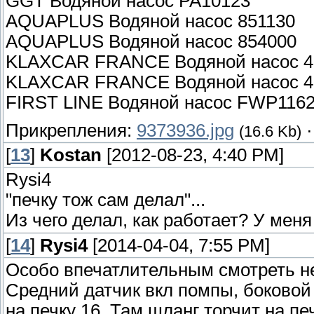
GGT Водяной насос PA10123
AQUAPLUS Водяной насос 851130
AQUAPLUS Водяной насос 854000
KLAXCAR FRANCE Водяной насос 4
KLAXCAR FRANCE Водяной насос 4
FIRST LINE Водяной насос FWP116
Прикрепления:
9373936.jpg
(16.6 Kb)
[
13
]
Kostan
[2012-08-23, 4:40 PM]
Rysi4
"печку тож сам делал"...
Из чего делал, как работает? У меня
[
14
]
Rysi4
[2014-04-04, 7:55 PM]
Особо впечатлительным смотреть н
Средний датчик вкл помпы, боковой 
на печку 16. Там шланг торчит на печ