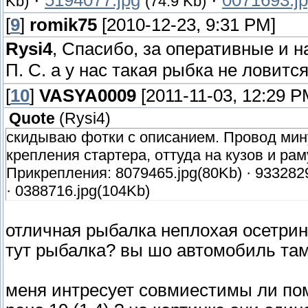
·
5194077.jpg
·
0071693.j
Kb)
(74.9 Kb)
[
9
]
romik75
[2010-12-23, 9:31 PM]
Rysi4
, Спасибо, за оперативные и 
П. С. а у нас такая рыбка не ловитс
[
10
]
VASYA0009
[2011-11-03, 12:29 P
Quote
(
Rysi4
)
скидываю фотки с описанием. Провод мину
крепления стартера, оттуда на кузов и рам
Прикрепления: 8079465.jpg(80Kb) · 9332829
· 0388716.jpg(104Kb)
отличная рыбалка неплохая осетрин
тут рыбалка? вы шо автомобиль та
меня интресует совмиестимы ли помп