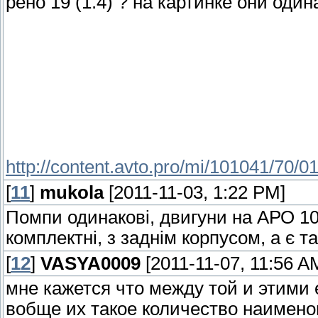
рено 19 (1.4) ? на картинке они оди
http://content.avto.pro/mi/101041/70/01
[
11
]
mukola
[2011-11-03, 1:22 PM]
Помпи одинакові, двигуни на АРО 10 
комплектні, з заднім корпусом, а є та
[
12
]
VASYA0009
[2011-11-07, 11:56 A
мне кажется что между той и этими
вобще их такое количество наимено