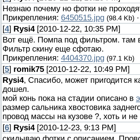
Незнаю почему но фотки не проходят
Прикрепления:
6450515.jpg
(98.4 Kb)
[
4
]
Rysi4
[2010-12-22, 10:35 PM]
Вот ещё. Помпа под фильтром. там в
Фильтр скину еще сфотаю.
Прикрепления:
4404370.jpg
(97.1 Kb)
[
5
]
romik75
[2010-12-22, 10:49 PM]
Rysi4
, Спасибо, может пригодится к
дошел.
мой конь пока на стадии описано в
размер сальника хвостовика заднего
провод массы на кузове ?, хоть и не
[
6
]
Rysi4
[2010-12-23, 9:13 PM]
скидываю фотки с описанием. Прово