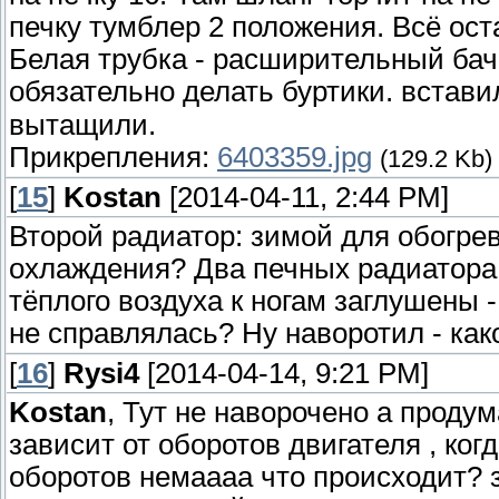
печку тумблер 2 положения. Всё ос
Белая трубка - расширительный бач
обязательно делать буртики. встав
вытащили.
Прикрепления:
6403359.jpg
(129.2 Kb)
[
15
]
Kostan
[2014-04-11, 2:44 PM]
Второй радиатор: зимой для обогрев
охлаждения? Два печных радиатора 
тёплого воздуха к ногам заглушены -
не справлялась? Ну наворотил - как
[
16
]
Rysi4
[2014-04-14, 9:21 PM]
Kostan
, Тут не наворочено а прод
зависит от оборотов двигателя , когд
оборотов немаааа что происходит? 