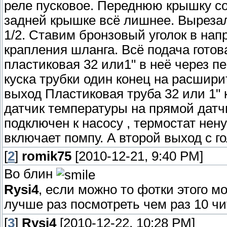
реле пусковое. Переднюю крышку со
задней крышке всё лишнее. Вырезал
1/2. Ставим бронзовый уголок в нап
крапления шланга. Всё подача готов
пластиковая 32 или1" в неё через пе
куска трубки один конец на расшири
выход Пластиковая труба 32 или 1" 
датчик температуры на прямой датчи
подключен к насосу , термостат нен
включает помпу. А второй выход с го
[
2
]
romik75
[2010-12-21, 9:40 PM]
Во блин
Rysi4
, если можно то фотки этого м
лучше раз посмотреть чем раз 10 ч
[
3
]
Rysi4
[2010-12-22, 10:28 PM]