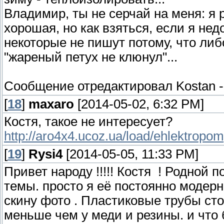
Владимир, ты не серчай на меня: я 
хорошая, но как взяться, если я не
некоторые не пишут потому, что либ
"жареный петух не клюнул"...
Сообщение отредактировал
Kostan
[
18
]
maxaro
[2014-05-02, 6:32 PM]
Костя, такое не интересует?
http://aro4x4.ucoz.ua/load/ehlektropo
[
19
]
Rysi4
[2014-05-05, 11:33 PM]
Привет народу !!!!! Костя ! Родной 
темы. просто я её постоянно модер
скину фото . Пластиковые трубы сто
меньше чем у меди и резины. и что