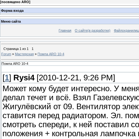
[
посвящено ARO
]
Форма входа
Меню сайта
Главная
О сайте(в разработке)
Файлохранили
Страница
1
из
1
1
Forum
»
Мастерская
»
Помпа ARO 10-4
Помпа ARO 10-4
[
1
]
Rysi4
[2010-12-21, 9:26 PM]
Может кому будет интересно. У мен
делал течет и всё. Взял Газелевск
Жигулёвский от 09. Вентилятор эле
ставится перед радиатором. Эл. по
смотреть спереди, к ней поставил с
положения + контрольная лампочка 