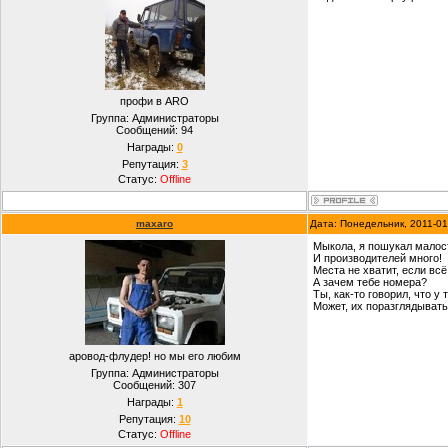
профи в ARO
Группа: Администраторы
Сообщений:
94
Награды:
0
Репутация:
3
Статус:
Offline
maxaro
Дата: Понедельник, 2011-01
Мыкола, я пошукал малост
И производителей много!
Места не хватит, если вс
А зачем тебе номера?
Ты, как-то говорил, что у
Может, их поразглядывать
аровод-флудер! но мы его любим
Группа: Администраторы
Сообщений:
307
Награды:
1
Репутация:
10
Статус:
Offline