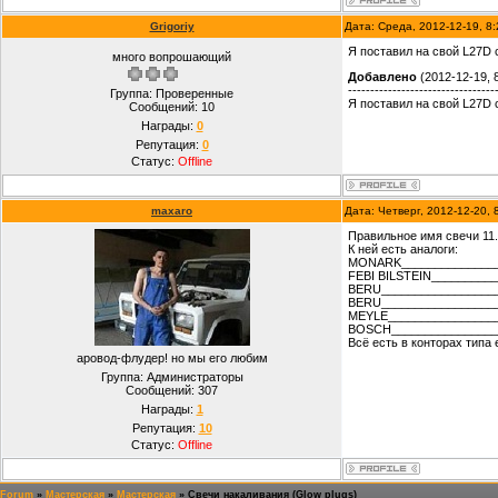
Grigoriy
Дата: Среда, 2012-12-19, 8
Я поставил на свой L27D 
много вопрошающий
Добавлено
(2012-12-19, 
---------------------------------
Группа: Проверенные
Я поставил на свой L27D 
Сообщений:
10
Награды:
0
Репутация:
0
Статус:
Offline
maxaro
Дата: Четверг, 2012-12-20,
Правильное имя свечи 11.7
К ней есть аналоги:
MONARK_______________
FEBI BILSTEIN_________
BERU_________________
BERU_________________
MEYLE_________________
BOSCH_________________
Всё есть в конторах типа 
аровод-флудер! но мы его любим
Группа: Администраторы
Сообщений:
307
Награды:
1
Репутация:
10
Статус:
Offline
Forum
»
Мастерская
»
Мастерская
»
Свечи накаливания (Glow plugs)