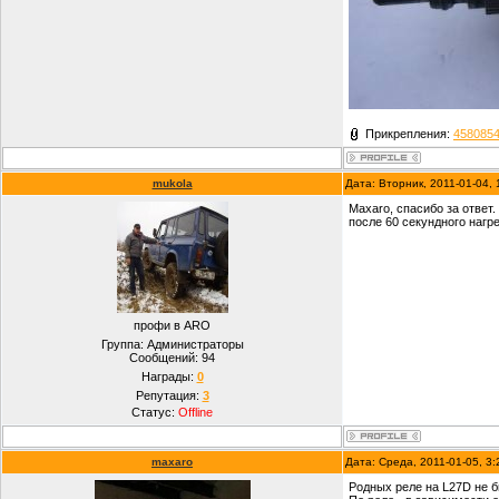
Прикрепления:
4580854
mukola
Дата: Вторник, 2011-01-04,
Maxaro, спасибо за ответ.
после 60 секундного нагр
профи в ARO
Группа: Администраторы
Сообщений:
94
Награды:
0
Репутация:
3
Статус:
Offline
maxaro
Дата: Среда, 2011-01-05, 3
Родных реле на L27D не б