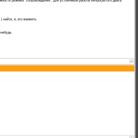
ожность режима "сопровождения", для устойчивой работы непрогретого двига.
) найти, и, его вживить.
-нибудь.