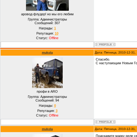
аровод-флудер! но мы его любим
Группа: Администраторы
Сообщений:
307
Награды:
1
Репутация:
10
Статус:
Offline
mukola
Дата: Пятница, 2010-12-31,
Спасибо.
С наступающим Новым Го
профи в ARO
Группа: Администраторы
Сообщений:
94
Награды:
0
Репутация:
3
Статус:
Offline
mukola
Дата: Пятница, 2010-12-31,
Подскажите марку реле с