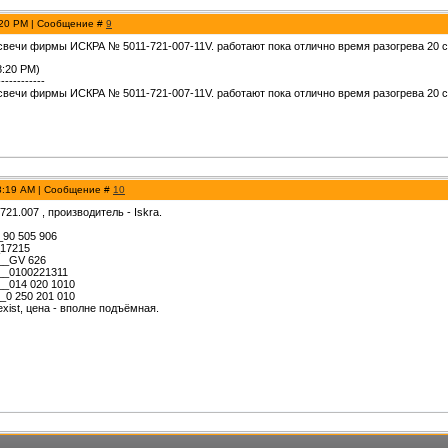
:20 PM | Сообщение #
9
свечи фирмы ИСКРА № 5011-721-007-11V. работают пока отлично время разогрева 20 се
8:20 PM)
------------
свечи фирмы ИСКРА № 5011-721-007-11V. работают пока отлично время разогрева 20 се
 8:19 AM | Сообщение #
10
21.007 , производитель - Iskra.
90 505 906
_17215
__GV 626
__0100221311
_014 020 1010
0 250 201 010
exist, цена - вполне подъёмная.