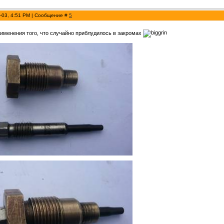
-03, 4:51 PM | Сообщение #
5
рименения того, что случайно приблудилось в закромах