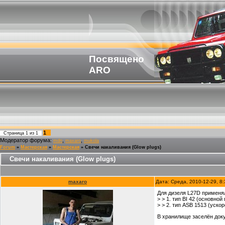
Посвящено
ARO
1
Страница
1
из
1
Модератор форума:
,
,
mdn
maxaro
mukola
Forum
»
Мастерская
»
Мастерская
»
Свечи накаливания (Glow plugs)
Свечи накаливания (Glow plugs)
maxaro
Дата: Среда, 2010-12-29, 8
Для дизеля L27D применял
> > 1. тип BI 42 (основно
> > 2. тип ASB 1513 (уск
В хранилище заселён доку