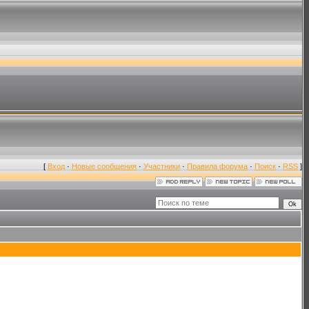
[
Вход
·
Новые сообщения
·
Участники
·
Правила форума
·
Поиск
·
RSS
]