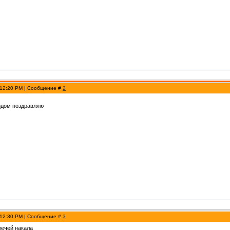
 12:20 PM | Сообщение #
2
дом поздравляю
 12:30 PM | Сообщение #
3
вечей накала