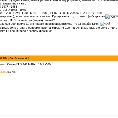
от конструкции свечей, имеют разное время предпрогрева и, возможность, или невозм
станавливался на :
D 1977 - 1985
D, 2.3 D 1968 - 1986 .
, 220 D, 240 D, 300 D 1976 - 1985, T1 (601) 208 D 2.3/207 D 2.4 1977 - 1996
вероятно), есть смысл искать от них. Проще взять то, что легко (и бюджетно
ноговато!!! Это какой тип (марка) свечей?
 281 003 099, после 11-ого придет, поэкпериментирую, что за девайс такой
.
дника можно ставить современные "быстрые"(6-10с.) свечи в комплекте с реле от чего
плекты 4 свечи+реле в "одном флаконе".
:57 PM | Сообщение #
8
тоит. Свечи ELS-441 M18x1.5 9.5 V 60c
.jpg
(32.3 Kb)