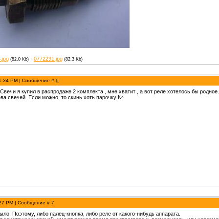
.jpg
·
0772291.jpg
(82.0 Kb)
(82.3 Kb)
 1:34 PM | Сообщение #
6
 Свечи я купил в распродаже 2 комплекта , мне хватит , а вот реле хотелось бы родн
ева свечей. Если можно, то скинь хоть парочку №.
:27 PM | Сообщение #
7
ыло. Поэтому, либо палец-кнопка, либо реле от какого-нибудь аппарата.