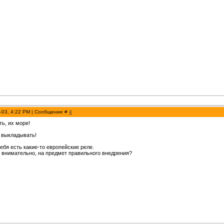
-03, 4:22 PM | Сообщение #
4
ь, их море!
ё выкладывать!
 тебя есть какие-то европейские реле.
 внимательно, на предмет правильного внедрения?