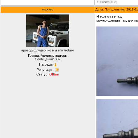
maxaro
Дата: Понедельник, 2011-01
И ещё о свечах:
можно сделать так, для п
аровод-флудер! но мы его любим
Группа: Администраторы
Сообщений:
307
Награды:
1
Репутация:
10
Статус:
Offline