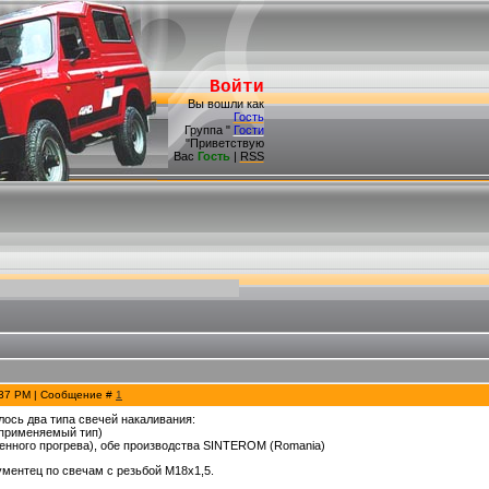
Войти
Вы вошли как
Гость
Группа "
Гости
"Приветствую
Вас
Гость
|
RSS
:37 PM | Сообщение #
1
ось два типа свечей накаливания:
й применяемый тип)
оренного прогрева), обе производства SINTEROM (Romania)
ментец по свечам с резьбой М18х1,5.