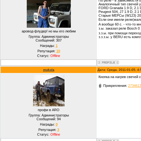
По реле - в зависимости 
Аналогичный тип свечей у
FORD Granada 1.9 D, 2.1 
Peugeot 504, J7 1.9 D, 2.1 
Старые МЕРСы (W123) 200 D
Если они имели реле(мало
А вообще 60 с. - что-то м
з.ы. заказал реле Bosch 0
аровод-флудер! но мы его любим
з.з.ы. при помощи перехо
Группа: Администраторы
з.з.з.ы. у BERU есть ком
Сообщений:
307
Награды:
1
Репутация:
10
Статус:
Offline
mukola
Дата: Среда, 2011-01-05, 4
Кнопка на нагрев свечей с
Прикрепления:
2734613
профи в ARO
Группа: Администраторы
Сообщений:
94
Награды:
0
Репутация:
3
Статус:
Offline