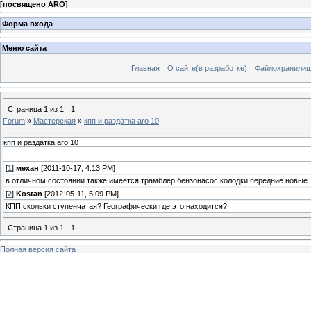
[
посвящено ARO
]
Форма входа
Меню сайта
Главная
О сайте(в разработке)
Файлохранили
Страница
1
из
1
1
Forum
»
Мастерская
»
кпп и раздатка aro 10
кпп и раздатка aro 10
[
1
]
механ
[2011-10-17, 4:13 PM]
в отличном состоянии.также имеется трамблер бензонасос.колодки передние новые.
[
2
]
Kostan
[2012-05-11, 5:09 PM]
КПП скольки ступенчатая? Географически где это находится?
Страница
1
из
1
1
Полная версия сайта