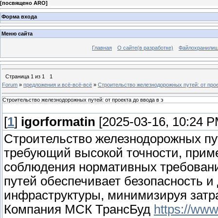
[
посвящено ARO
]
Форма входа
Меню сайта
Главная
О сайте(в разработке)
Файлохранили
Страница
1
из
1
1
Forum
»
предложения и всё-всё-всё
»
Строительство железнодорожных путей: от прое
Строительство железнодорожных путей: от проекта до ввода в э
[
1
]
igorformatin
[2025-03-16, 10:24 P
Строительство железнодорожных пу
требующий высокой точности, приме
соблюдения нормативных требовани
путей обеспечивает безопасность и
инфраструктуры, минимизируя затр
Компания МСК ТрансБуд
https://ww