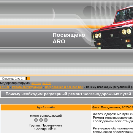
Посвящено
ARO
1
Страница
1
из
1
Модератор форума:
,
maxaro
mukola
Forum
»
Работа сайта/форума
»
предложения и всё-всё-всё
»
Почему необходим регулярный р
Почему необходим регулярный ремонт железнодорожных путей
igorformatin
Дата: Понедельник, 2025-0
Железнодорожные пути еж
много вопрошающий
Ремонт железнодорожных
соблюдением всех станда
Группа: Проверенные
Регулярное обслуживание 
Сообщений:
10
техническое обследовани