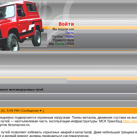
Войти
Вы вошли как
Гость
Группа "
Гости
"Приветствую
Вас
Гость
|
RSS
емонт железнодорожных путей
3-31, 5:09 PM | Сообщение #
1
едневно подвергаются огромным нагрузкам. Тонны металла, движение состава на высо
 путей — неотъемлемая часть эксплуатации инфраструктуры. МСК ТрансБуд
https://
ртов безопасности.
путей позволяет избежать серьёзных аварий и катастроф. Даже небольшая трещина в
е и мелкий ремонт должны проводиться систематически.