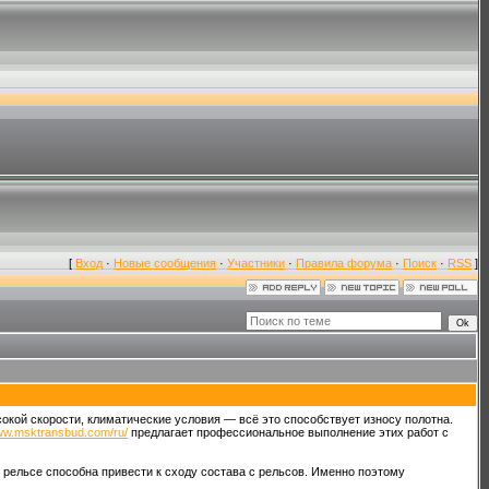
[
Вход
·
Новые сообщения
·
Участники
·
Правила форума
·
Поиск
·
RSS
]
кой скорости, климатические условия — всё это способствует износу полотна.
www.msktransbud.com/ru/
предлагает профессиональное выполнение этих работ с
 рельсе способна привести к сходу состава с рельсов. Именно поэтому