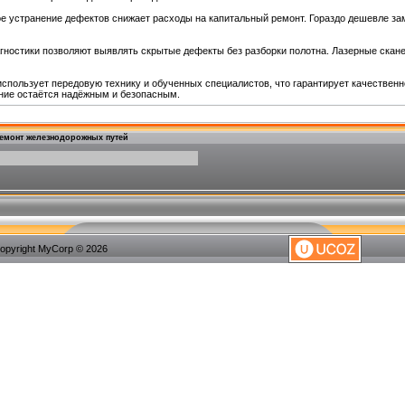
е устранение дефектов снижает расходы на капитальный ремонт. Гораздо дешевле за
ностики позволяют выявлять скрытые дефекты без разборки полотна. Лазерные сканер
спользует передовую технику и обученных специалистов, что гарантирует качественн
ие остаётся надёжным и безопасным.
емонт железнодорожных путей
opyright MyCorp © 2026