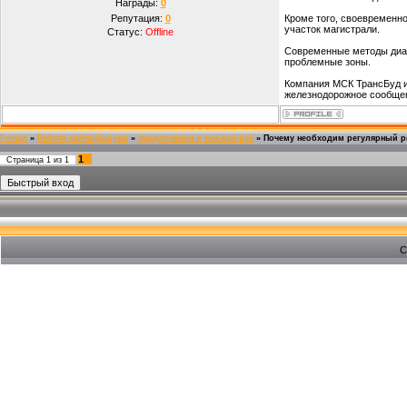
Награды:
0
Репутация:
0
Кроме того, своевременно
участок магистрали.
Статус:
Offline
Современные методы диаг
проблемные зоны.
Компания МСК ТрансБуд и
железнодорожное сообщен
Forum
»
Работа сайта/форума
»
предложения и всё-всё-всё
»
Почему необходим регулярный р
1
Страница
1
из
1
C