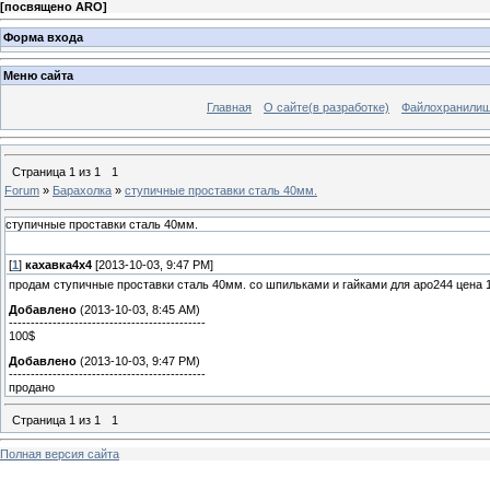
[
посвящено ARO
]
Форма входа
Меню сайта
Главная
О сайте(в разработке)
Файлохранили
Страница
1
из
1
1
Forum
»
Барахолка
»
ступичные проставки сталь 40мм.
ступичные проставки сталь 40мм.
[
1
]
кахавка4х4
[2013-10-03, 9:47 PM]
продам ступичные проставки сталь 40мм. со шпильками и гайками для аро244 цена 
Добавлено
(2013-10-03, 8:45 AM)
---------------------------------------------
100$
Добавлено
(2013-10-03, 9:47 PM)
---------------------------------------------
продано
Страница
1
из
1
1
Полная версия сайта