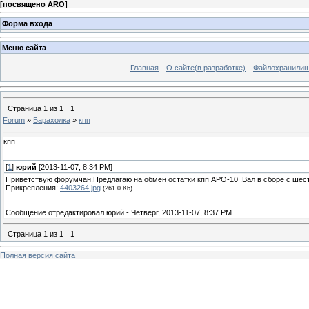
[
посвящено ARO
]
Форма входа
Меню сайта
Главная
О сайте(в разработке)
Файлохранили
Страница
1
из
1
1
Forum
»
Барахолка
»
кпп
кпп
[
1
]
юрий
[2013-11-07, 8:34 PM]
Приветствую форумчан.Предлагаю на обмен остатки кпп АРО-10 .Вал в сборе с шест
Прикрепления:
4403264.jpg
(261.0 Kb)
Сообщение отредактировал
юрий
-
Четверг, 2013-11-07, 8:37 PM
Страница
1
из
1
1
Полная версия сайта