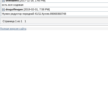
[
5
]
shkriabets
[2017-11-18, 1:45 PM]
есть вся ходовая
[
6
]
drugoffevgen
[2019-02-01, 7:58 PM]
Нужен редуктор передний 41/11.Куплю.89069360748
Страница
1
из
1
1
Полная версия сайта