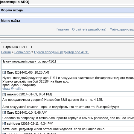
[
посвящено ARO
]
Форма входа
Меню сайта
Главная
О сайте(в разработке)
Файлохранили
Страница
1
из
1
1
Forum
»
Барахолка
»
Нужен передний редуктор аро 41/11
Нужен передний редуктор аро 41/11
[
1
]
Хатс
[2014-01-05, 10:25 AM]
Нужен передний редуктор аро 41/11 и вакуумник включения блокировки заднего мос
У меня дервэйс ковбой 313104 на базе аро.
Краснодар, Владимир.
vhats@mail.ru
[
2
]
maxaro
[2014-01-09, 8:04 PM]
А в передаточном уверен? На ковбое 33/8 должно быть т.е. 4.125.
А по вакуумной камере - проще подобрать что-то от чего-то. Быстрей будет.
[
3
]
Хатс
[2014-01-10, 8:46 AM]
Спасибо за поправку, и точно 33/8, просто корпус о камень расколол, еле нашел ном
[
4
]
schloser
[2016-02-11, 4:34 PM]
Хатс
, есть редуктор и вся остальная ходовая. если не нашел есчо.