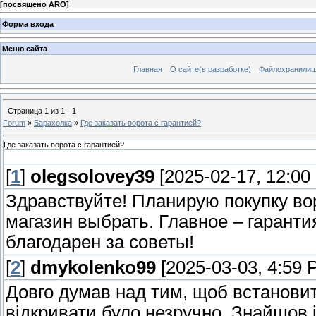
[
посвящено ARO
]
Форма входа
Меню сайта
Главная
О сайте(в разработке)
Файлохранили
Страница
1
из
1
1
Forum
»
Барахолка
»
Где заказать ворота с гарантией?
Где заказать ворота с гарантией?
[
1
]
olegsolovey39
[2025-02-17, 12:00
Здравствуйте! Планирую покупку вор
магазин выбрать. Главное – гаранти
благодарен за советы!
[
2
]
dmykolenko99
[2025-03-03, 4:59 
Довго думав над тим, щоб встановит
відкривати було незручно. Знайшов і