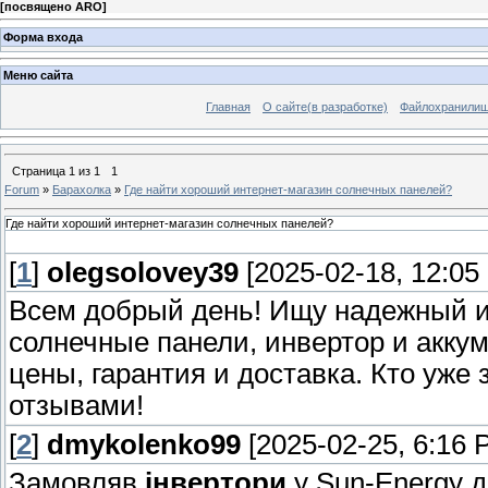
[
посвящено ARO
]
Форма входа
Меню сайта
Главная
О сайте(в разработке)
Файлохранили
Страница
1
из
1
1
Forum
»
Барахолка
»
Где найти хороший интернет-магазин солнечных панелей?
Где найти хороший интернет-магазин солнечных панелей?
[
1
]
olegsolovey39
[2025-02-18, 12:05
Всем добрый день! Ищу надежный ин
солнечные панели, инвертор и акк
цены, гарантия и доставка. Кто уже
отзывами!
[
2
]
dmykolenko99
[2025-02-25, 6:16 
Замовляв
інвертори
у Sun-Energy д