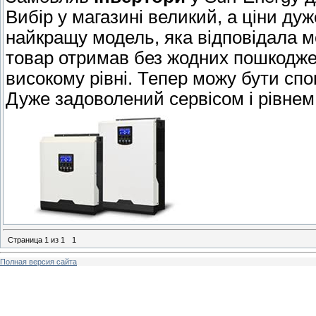
Вибір у магазині великий, а ціни ду
найкращу модель, яка відповідала м
товар отримав без жодних пошкоджен
високому рівні. Тепер можу бути спок
Дуже задоволений сервісом і рівнем
Страница
1
из
1
1
Полная версия сайта