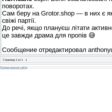
поворотах.
Сам беру на Grotor.shop — в них є як
свіжі партії.
До речі, якщо плануєш літати актив
це завжди драма для пропів 😅
Сообщение отредактировал
anthony
Страница
1
из
1
1
Полная версия сайта