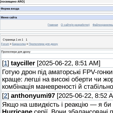
[
посвящено ARO
]
Форма входа
Меню сайта
Главная
О сайте(в разработке)
Файлохранили
Страница
1
из
1
1
Forum
»
Барахолка
»
Пропеллери для дрону
Пропеллери для дрону
[
1
]
tayciller
[2025-06-22, 8:51 AM]
Готую дрон під аматорські FPV-гонк
краще: легші на високі оберти чи жо
комбінація маневреності й стабільн
[
2
]
anthonyumi97
[2025-06-22, 8:52 
Якщо на швидкість і реакцію — я б
Hurricane
серії. Вони збалансовані п