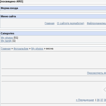
[
посвящено ARO
]
Форма входа
Меню сайта
Главная
О сайте(в разработке)
Файлохранили
Categories
My photos
[51]
My family
[1]
Главная
»
Фотоальбом
»
My photos
» весна
Просмотреть ф
« Предыдущая
|
36
37
3