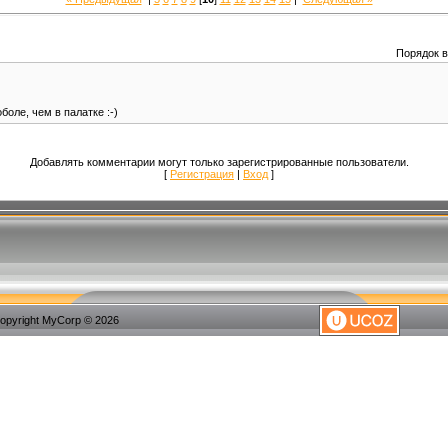
Порядок 
боле, чем в палатке :-)
Добавлять комментарии могут только зарегистрированные пользователи.
[
Регистрация
|
Вход
]
opyright MyCorp © 2026