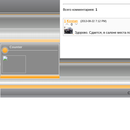
Всего комментариев
:
1
1
Kostan
(2013-08-22 7:12 PM)
0
Здорово. Сдается, в салоне места по
Counter
C