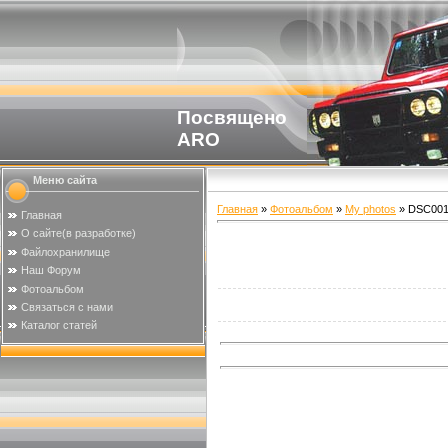
Посвящено
ARO
Меню сайта
Главная
»
Фотоальбом
»
My photos
» DSC001
Главная
О сайте(в разработке)
Файлохранилище
Наш Форум
Фотоальбом
Связаться с нами
Каталог статей