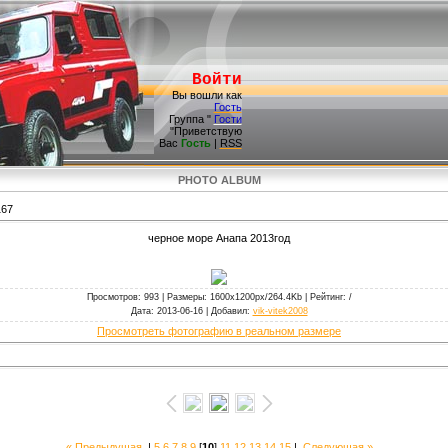
Войти
Вы вошли как
Гость
Группа "
Гости
"Приветствую
Вас
Гость
|
RSS
PHOTO ALBUM
67
черное море Анапа 2013год
Просмотров
: 993 |
Размеры
: 1600x1200px/264.4Kb |
Рейтинг
: /
Дата
: 2013-06-16 |
Добавил
:
vik-vitek2008
Просмотреть фотографию в реальном размере
« Предыдущая
|
5
6
7
8
9
[
10
]
11
12
13
14
15
|
Следующая »