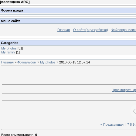
[
посвящено ARO
]
Форма входа
Меню сайта
Главная
О сайте(в разработке)
Файлохранили
Categories
My photos
[51]
My family
[1]
Главная
»
Фотоальбом
»
My photos
» 2013-06-15 12.57.14
Просмотреть ф
« Предыдущая
|
7
8
9
Всего комментариев
:
0