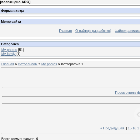
[
посвящено ARO
]
Форма входа
Меню сайта
Главная
О сайте(в разработке)
Файлохранили
Categories
My photos
[51]
My family
[1]
Главная
»
Фотоальбом
»
My photos
» Фотография 1
Просмотреть ф
« Предыдущая
|
15
16
1
Всего комментариев
:
0