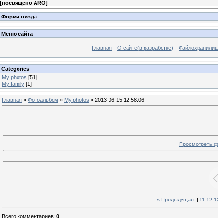
[
посвящено ARO
]
Форма входа
Меню сайта
Главная
О сайте(в разработке)
Файлохранили
Categories
My photos
[51]
My family
[1]
Главная
»
Фотоальбом
»
My photos
» 2013-06-15 12.58.06
Просмотреть ф
« Предыдущая
|
11
12
1
Всего комментариев
:
0