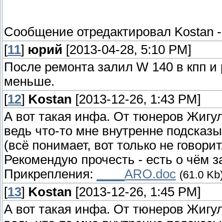
Сообщение отредактировал
Kostan
[
11
]
юрий
[2013-04-28, 5:10 PM]
После ремонта залил W 140 в кпп и 
меньше.
[
12
]
Kostan
[2013-12-26, 1:43 PM]
А вот такая инфа. От тюнеров Жигу
ведь что-то мне внутренне подсказы
(всё понимает, вот только не говорит.
Рекомендую прочесть - есть о чём з
Прикрепления:
____ARO.doc
(61.0 Kb
[
13
]
Kostan
[2013-12-26, 1:45 PM]
А вот такая инфа. От тюнеров Жигу