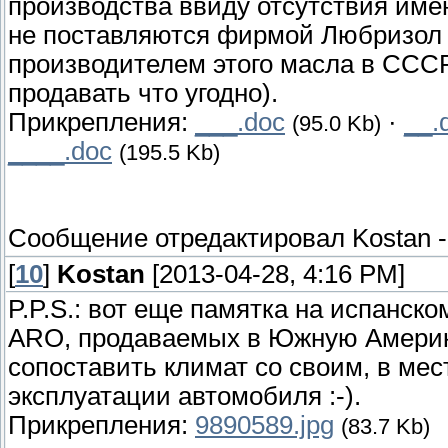
производства ввиду отсутствия име
не поставляются фирмой Любризол в
производителем этого масла в СССР
продавать что угодно).
Прикрепления:
___.doc
·
__.
(95.0 Kb)
____.doc
(195.5 Kb)
Сообщение отредактировал
Kostan
[
10
]
Kostan
[2013-04-28, 4:16 PM]
P.P.S.: вот еще памятка на испанс
ARO, продаваемых в Южную Америк
сопоставить климат со своим, в ме
эксплуатации автомобиля :-).
Прикрепления:
9890589.jpg
(83.7 Kb)