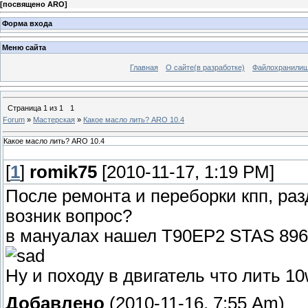
[
посвящено ARO
]
Форма входа
Меню сайта
Главная
О сайте(в разработке)
Файлохранили
Страница
1
из
1
1
Forum
»
Мастерская
»
Какое масло лить? ARO 10.4
Какое масло лить? ARO 10.4
[
1
]
romik75
[2010-11-17, 1:19 PM]
После ремонта и переборки кпп, разд
возник вопрос?
в мануалах нашел T90EP2 STAS 8960
Ну и походу в двигатель что лить 1
Добавлено
(2010-11-16, 7:55 Am)