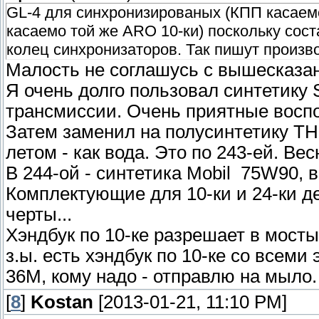
GL-4 для синхронизированых (КПП касаем
касаемо той же ARO 10-ки) поскольку со
колец синхронизаторов. Так пишут произв
Малость не соглашусь с вышесказан
Я очень долго пользовал синтетику 
трансмиссии. Очень приятные восп
Затем заменил на полусинтетику ТН
летом - как вода. Это по 243-ей. Ве
В 244-ой - синтетика Mobil 75W90, 
Комплектующие для 10-ки и 24-ки д
черты...
Хэндбук по 10-ке разрешает в мост
з.ы. есть хэндбук по 10-ке со всем
36М, кому надо - отправлю на мыло.
[
8
]
Kostan
[2013-01-21, 11:10 PM]