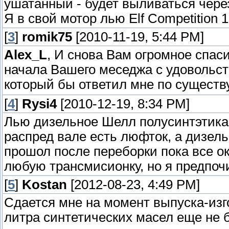
ушатанный - будет выливаться через
Я в свой мотор лью Elf Competition 
[
3
]
romik75
[2010-11-19, 5:44 PM]
Alex_L
, И снова Вам огромное спаси
начала Вашего меседжа с удовольст
который бы ответил мне по сущест
[
4
]
Rysi4
[2010-12-19, 8:34 PM]
Лью дизельное Шелл полусинтэтика 
распред вале есть люфток, а дизель
прошол после переборки пока все ок
любую трансмисионку, но я предпоч
[
5
]
Kostan
[2012-08-23, 4:49 PM]
Сдается мне на момент выпуска-изг
литра синтетических масел еще не 