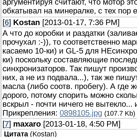
аргументируя считают, что мотор это
обкатывал на минералке, с тех пор
[
6
]
Kostan
[2013-01-17, 7:36 PM]
А что до коробки и раздатки (залива
прочухал :-)), то соответственно м
касаемо 10-ки) и GL-5 для НЕсинхр
ки) поскольку составляющие послед
синхронизаторов. Так пишут произв
них, а не из подвала...), так же 
масла (либо соотв. пробегу). А где 
дорого, потому спорить можно скольк
вскрыл - почти ничего не вытекло... 
Прикрепления:
0898105.jpg
(107.7 Kb)
[
7
]
maxaro
[2013-01-18, 4:50 PM]
Цитата
(
Kostan
)